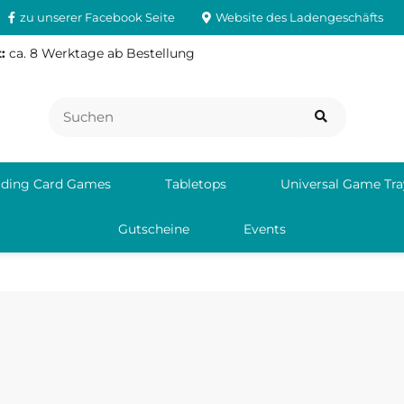
zu unserer Facebook Seite
Website des Ladengeschäfts
:
ca. 8 Werktage ab Bestellung
ading Card Games
Tabletops
Universal Game Tra
Gutscheine
Events
e.de