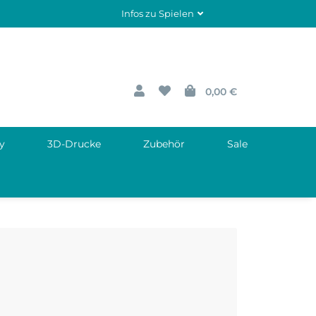
Infos zu Spielen
0,00 €
y
3D-Drucke
Zubehör
Sale