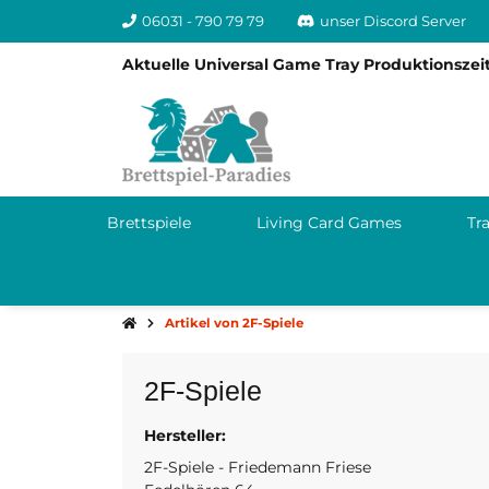
06031 - 790 79 79
unser Discord Server
Aktuelle Universal Game Tray Produktionszeit
Brettspiele
Living Card Games
Tr
Artikel von 2F-Spiele
2F-Spiele
Hersteller:
DE
www.2f-spiel
2F-Spiele - Friedemann Friese