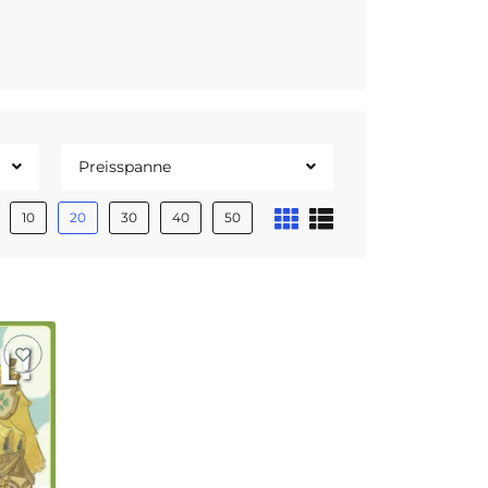
Preisspanne
10
20
30
40
50