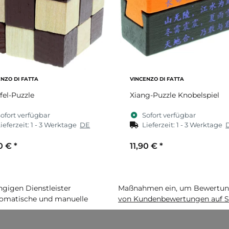
ENZO DI FATTA
VINCENZO DI FATTA
el-Puzzle
Xiang-Puzzle Knobelspiel
ofort verfügbar
Sofort verfügbar
ieferzeit:
1 - 3 Werktage
DE
Lieferzeit:
1 - 3 Werktage
90 €
*
11,90 €
*
igen Dienstleister
Maßnahmen ein, um Bewertunge
matische und manuelle
von Kundenbewertungen auf S