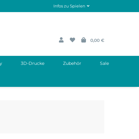
Infos zu Spielen
0,00 €
y
3D-Drucke
Zubehör
Sale