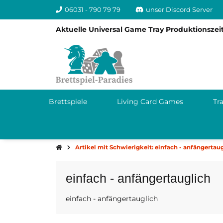
06031 - 790 79 79
unser Discord Server
Aktuelle Universal Game Tray Produktionszeit
Brettspiele
Living Card Games
Tr
Artikel mit Schwierigkeit: einfach - anfängertau
einfach - anfängertauglich
einfach - anfängertauglich