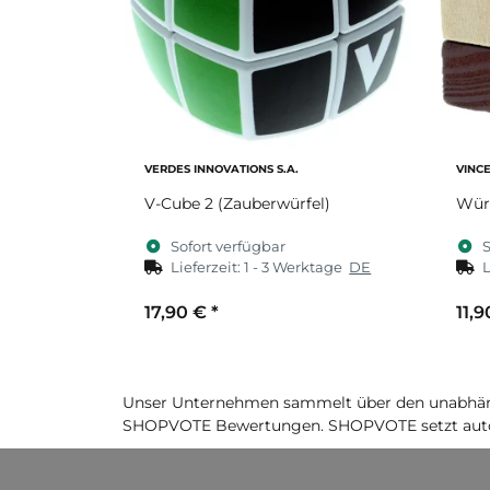
VERDES INNOVATIONS S.A.
VINC
V-Cube 2 (Zauberwürfel)
Würf
Sofort verfügbar
S
Lieferzeit:
1 - 3 Werktage
DE
L
17,90 €
*
11,
Unser Unternehmen sammelt über den unabhäng
SHOPVOTE Bewertungen. SHOPVOTE setzt auto