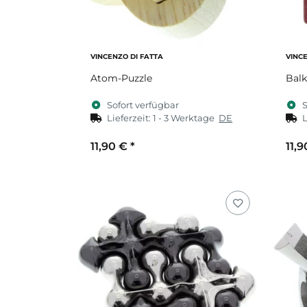
VINCENZO DI FATTA
VINC
Atom-Puzzle
Balk
Sofort verfügbar
S
Lieferzeit:
1 - 3 Werktage
DE
L
11,90 €
*
11,