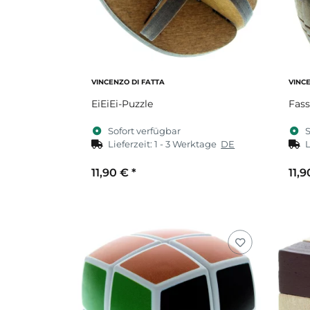
VINCENZO DI FATTA
VINC
EiEiEi-Puzzle
Fass
Sofort verfügbar
S
Lieferzeit:
1 - 3 Werktage
DE
L
11,90 €
*
11,