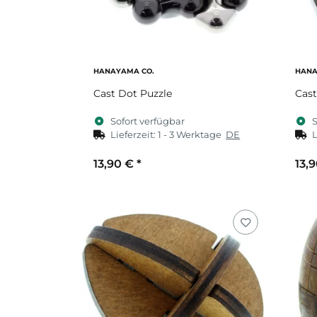
HANAYAMA CO.
HANA
Cast Dot Puzzle
Cast
Sofort verfügbar
S
Lieferzeit:
1 - 3 Werktage
DE
L
13,90 €
*
13,