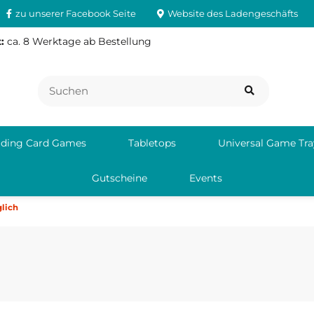
zu unserer Facebook Seite
Website des Ladengeschäfts
:
ca. 8 Werktage ab Bestellung
ading Card Games
Tabletops
Universal Game Tra
Gutscheine
Events
glich