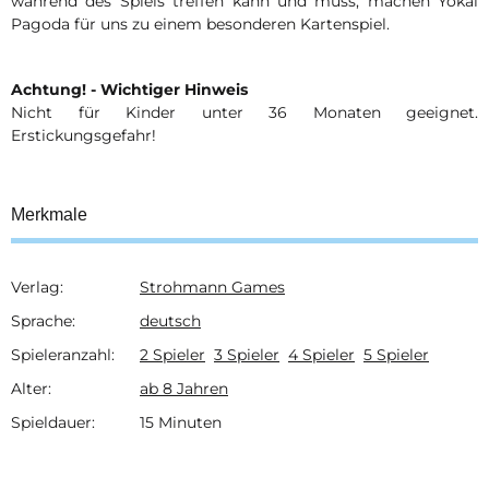
während des Spiels treffen kann und muss, machen Yokai
Pagoda für uns zu einem besonderen Kartenspiel.
Achtung! - Wichtiger Hinweis
Nicht für Kinder unter 36 Monaten geeignet.
Erstickungsgefahr!
Merkmale
Verlag:
Strohmann Games
Produkteigenschaft
Wert
Sprache:
deutsch
Spieleranzahl:
2 Spieler
3 Spieler
4 Spieler
5 Spieler
Alter:
ab 8 Jahren
Spieldauer:
15 Minuten