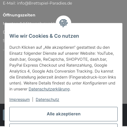
E-Mail: info@Brettspiel-Paradies.de
Öffnungszeiten
Montag & Mittwoch nur Versand
Dienstag, Donnerstag und Freitag: 11:00 - 18:30 Uhr
Wie wir Cookies & Co nutzen
Samstag: 11:00 - 14:00 Uhr
Durch Klicken auf „Alle akzeptieren“ gestattest du den
...und natürlich während unserer Events
Einsatz folgender Dienste auf unserer Website: YouTube,
dash.bar, Google, ReCaptcha, SHOPVOTE, dash.bar,
PayPal Express Checkout und Ratenzahlung, Google
Analytics 4, Google Ads Conversion Tracking. Du kannst
die Einstellung jederzeit ändern (Fingerabdruck-Icon links
unten). Weitere Details findest du unter
Konfigurieren
und
in unserer
Datenschutzerklärung
.
Impressum
|
Datenschutz
Alle akzeptieren
Vertrag widerrufen