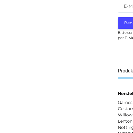
E-M
Ben
Bitte se
per E-Ma
Produk
Herstel
Games 
Custom
Willow
Lenton
Notti