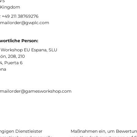
WS
 Kingdom
:
+49 211 38769276
mailorder@gwplc.com
wortliche Person:
Workshop EU Espana, SLU
ón, 208, 210
4, Puerta 6
ona
: mailorder@gamesworkshop.com
igen Dienstleister
Maßnahmen ein, um Bewertunge