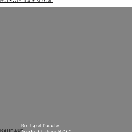
HOPVOTE finden Sie hier.
Brettspiel-Paradies
Bender & Lipkowski GbR