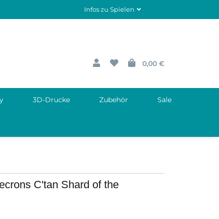
Infos zu Spielen
0,00 €
y
3D-Drucke
Zubehör
Sale
rons C'tan Shard of the