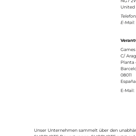
NG7 2
United
Telefon
E-Mail:
Verant
Games 
C/ Arag
Planta 
Barcel
08011
España
E-Mail
Unser Unternehmen sammelt über den unabhäng