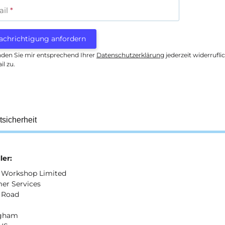
ail
achrichtigung anfordern
nden Sie mir entsprechend Ihrer
Datenschutzerklärung
jederzeit widerrufl
il zu.
tsicherheit
ler:
Workshop Limited
er Services
 Road
ngham