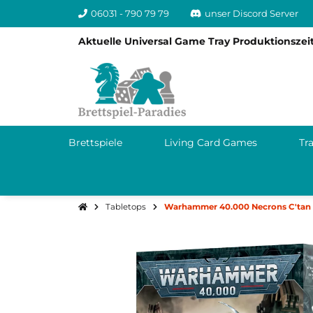
06031 - 790 79 79
unser Discord Server
Aktuelle Universal Game Tray Produktionszeit
Brettspiele
Living Card Games
Tr
Tabletops
Warhammer 40.000 Necrons C'tan S