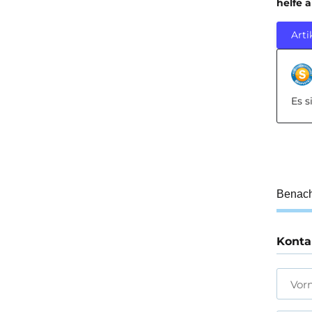
helfe 
Arti
Es 
Benach
Konta
Vor