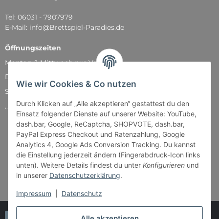
Tel: 06031 - 7907979
E-Mail: info@Brettspiel-Paradies.de
Öffnungszeiten
Montag & Mittwoch nur Versand
Dienstag, Donnerstag und Freitag: 11:00 - 18:30 Uhr
Wie wir Cookies & Co nutzen
Samstag: 11:00 - 14:00 Uhr
Durch Klicken auf „Alle akzeptieren“ gestattest du den
...und natürlich während unserer Events
Einsatz folgender Dienste auf unserer Website: YouTube,
dash.bar, Google, ReCaptcha, SHOPVOTE, dash.bar,
PayPal Express Checkout und Ratenzahlung, Google
Analytics 4, Google Ads Conversion Tracking. Du kannst
die Einstellung jederzeit ändern (Fingerabdruck-Icon links
unten). Weitere Details findest du unter
Konfigurieren
und
in unserer
Datenschutzerklärung
.
Impressum
|
Datenschutz
Alle akzeptieren