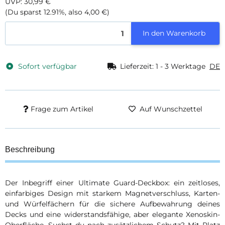
UVP
:
30,99 €
(Du sparst
12.91%
, also
4,00 €
)
In den Warenkorb
Sofort verfügbar
Lieferzeit:
1 - 3 Werktage
DE
Frage zum Artikel
Auf Wunschzettel
Beschreibung
Der Inbegriff einer Ultimate Guard-Deckbox: ein zeitloses,
einfarbiges Design mit starkem Magnetverschluss, Karten-
und Würfelfächern für die sichere Aufbewahrung deines
Decks und eine widerstandsfähige, aber elegante Xenoskin-
Oberfläche. Suchst du nach zusätzlichem Schutz? Mit Platz