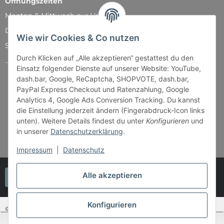
Öffnungszeiten
Montag & Mittwoch nur Versand
Dienstag, Donnerstag und Freitag: 11:00 - 18:30 Uhr
Wie wir Cookies & Co nutzen
Samstag: 11:00 - 14:00 Uhr
Durch Klicken auf „Alle akzeptieren“ gestattest du den
...und natürlich während unserer Events
Einsatz folgender Dienste auf unserer Website: YouTube,
dash.bar, Google, ReCaptcha, SHOPVOTE, dash.bar,
PayPal Express Checkout und Ratenzahlung, Google
Analytics 4, Google Ads Conversion Tracking. Du kannst
die Einstellung jederzeit ändern (Fingerabdruck-Icon links
unten). Weitere Details findest du unter
Konfigurieren
und
in unserer
Datenschutzerklärung
.
Impressum
|
Datenschutz
Alle akzeptieren
Vertrag widerrufen
Konfigurieren
© Bender & Lipkowski GbR - Brettspiel-Paradies
SEHR GUT
(4.87 / 5)