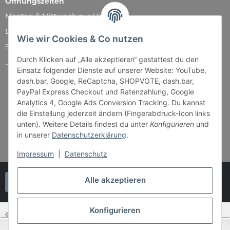
Öffnungszeiten
Montag & Mittwoch nur Versand
Dienstag, Donnerstag und Freitag: 11:00 - 18:30 Uhr
Wie wir Cookies & Co nutzen
Samstag: 11:00 - 14:00 Uhr
Durch Klicken auf „Alle akzeptieren“ gestattest du den
...und natürlich während unserer Events
Einsatz folgender Dienste auf unserer Website: YouTube,
dash.bar, Google, ReCaptcha, SHOPVOTE, dash.bar,
PayPal Express Checkout und Ratenzahlung, Google
Analytics 4, Google Ads Conversion Tracking. Du kannst
die Einstellung jederzeit ändern (Fingerabdruck-Icon links
unten). Weitere Details findest du unter
Konfigurieren
und
in unserer
Datenschutzerklärung
.
Impressum
|
Datenschutz
Alle akzeptieren
Vertrag widerrufen
Konfigurieren
© Bender & Lipkowski GbR - Brettspiel-Paradies
SEHR GUT
(4.87 / 5)