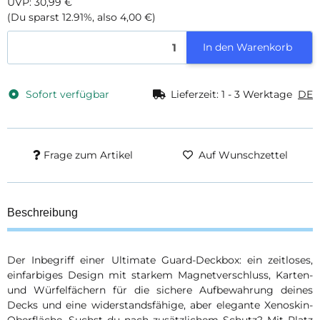
UVP
:
30,99 €
(Du sparst
12.91%
, also
4,00 €
)
In den Warenkorb
Sofort verfügbar
Lieferzeit:
1 - 3 Werktage
DE
Frage zum Artikel
Auf Wunschzettel
Beschreibung
Der Inbegriff einer Ultimate Guard-Deckbox: ein zeitloses,
einfarbiges Design mit starkem Magnetverschluss, Karten-
und Würfelfächern für die sichere Aufbewahrung deines
Decks und eine widerstandsfähige, aber elegante Xenoskin-
Oberfläche. Suchst du nach zusätzlichem Schutz? Mit Platz