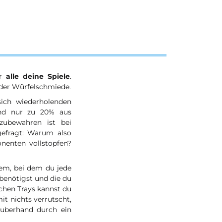
ür
alle deine Spiele
.
der Würfelschmiede.
ich wiederholenden
und nur zu 20% aus
zubewahren ist bei
gefragt: Warum also
enten vollstopfen?
tem, bei dem du jede
benötigst und die du
schen Trays kannst du
t nichts verrutscht,
auberhand durch ein