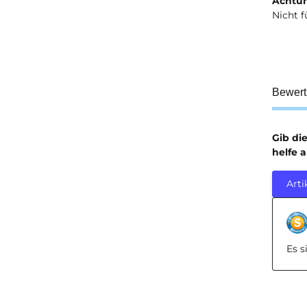
Achtun
Nicht f
Bewer
Gib di
helfe 
Arti
Es 