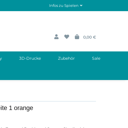
Infos zu Spielen
0,00 €
y
3D-Drucke
Zubehör
Sale
ite 1 orange