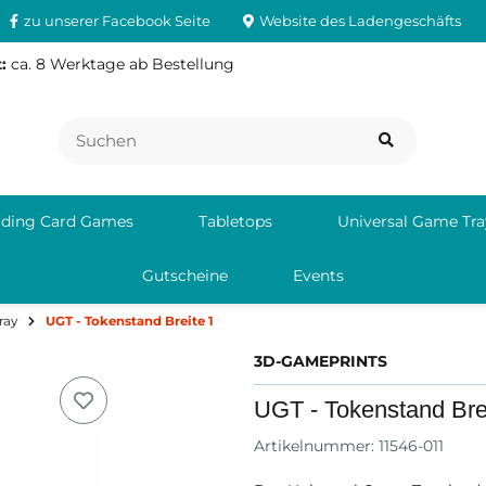
zu unserer Facebook Seite
Website des Ladengeschäfts
:
ca. 8 Werktage ab Bestellung
ading Card Games
Tabletops
Universal Game Tra
Gutscheine
Events
ray
UGT - Tokenstand Breite 1
3D-GAMEPRINTS
UGT - Tokenstand Bre
Artikelnummer:
11546-011