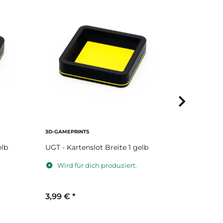
3D-GAMEPRINTS
3D-GAMEPRI
elb
UGT - Kartenslot Breite 1 gelb
UGT - Kart
Wird für dich produziert.
Wird fü
3,99 €
*
3,99 €
*