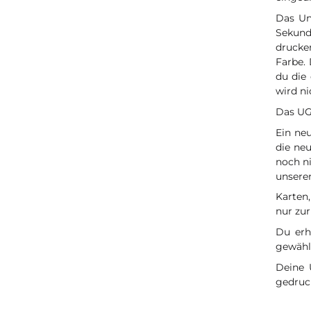
Das Un
Sekundä
drucke
Farbe.
du die
wird ni
Das UG
Ein ne
die ne
noch ni
unsere
Karten,
nur zur
Du erh
gewähl
Deine 
gedruc