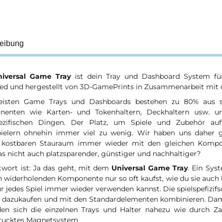
eibung
niversal Game Tray
ist dein Tray und Dashboard System f
ed und hergestellt von 3D-GamePrints in Zusammenarbeit mit 
isten Game Trays und Dashboards bestehen zu 80% aus s
enten wie Karten- und Tokenhaltern, Deckhaltern usw. 
pezifischen Dingen. Der Platz, um Spiele und Zubehör auf
pielern ohnehin immer viel zu wenig. Wir haben uns daher 
 kostbaren Stauraum immer wieder mit den gleichen Kompon
s nicht auch platzsparender, günstiger und nachhaltiger?
twort ist: Ja das geht, mit dem
Universal Game Tray
. Ein Sys
h widerholenden Komponente nur so oft kaufst, wie du sie auch 
r jedes Spiel immer wieder verwenden kannst. Die spielspefizif
h dazukaufen und mit den Standardelementen kombinieren. Dami
den sich die einzelnen Trays und Halter nahezu wie durch Z
rucktes Magnetsystem.