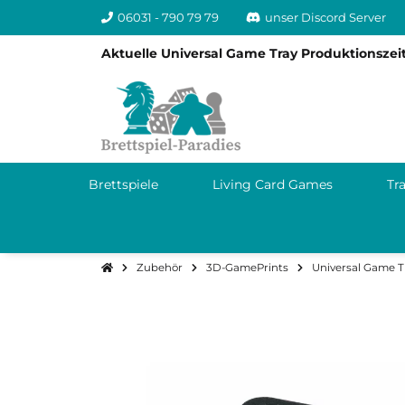
06031 - 790 79 79
unser Discord Server
Aktuelle Universal Game Tray Produktionszeit
Brettspiele
Living Card Games
Tr
Zubehör
3D-GamePrints
Universal Game T