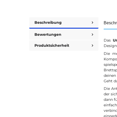
Beschreibung
Beschr
Bewertungen
Das
U
Produktsicherheit
Design
Die me
Kompon
spiels
Bretts
deinen
Geht da
Die An
der sic
dann fü
einfac
verbin
einged