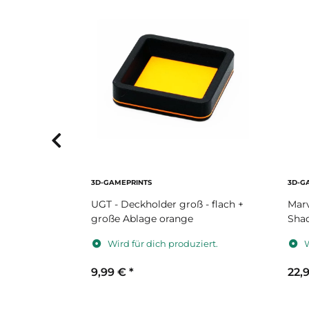
3D-GAMEPRINTS
3D-G
in orange
UGT - Deckholder groß - flach +
Marv
große Ablage orange
Shad
iert.
Wird für dich produziert.
W
9,99 €
*
22,