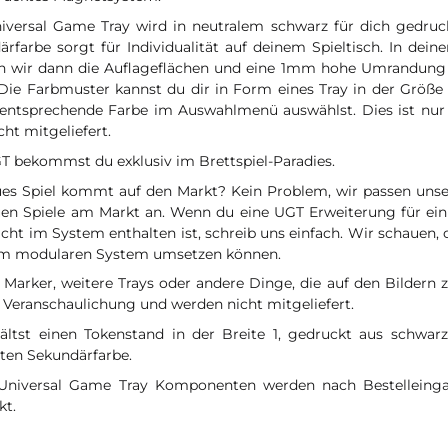
iversal Game Tray wird in neutralem schwarz für dich gedruck
rfarbe sorgt für Individualität auf deinem Spieltisch. In dein
n wir dann die Auflageflächen und eine 1mm hohe Umrandung 
 Die Farbmuster kannst du dir in Form eines Tray in der Größe
 entsprechende Farbe im Auswahlmenü auswählst. Dies ist nur
cht mitgeliefert.
T bekommst du exklusiv im Brettspiel-Paradies.
ues Spiel kommt auf den Markt? Kein Problem, wir passen uns
uen Spiele am Markt an. Wenn du eine UGT Erweiterung für ein 
cht im System enthalten ist, schreib uns einfach. Wir schauen, o
m modularen System umsetzen können.
 Marker, weitere Trays oder andere Dinge, die auf den Bildern 
 Veranschaulichung und werden nicht mitgeliefert.
ältst einen Tokenstand in der Breite 1, gedruckt aus schwa
ten Sekundärfarbe.
Universal Game Tray Komponenten werden nach Bestelleingan
kt.