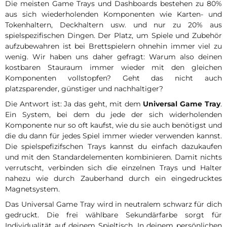
Die meisten Game Trays und Dashboards bestehen zu 80%
aus sich wiederholenden Komponenten wie Karten- und
Tokenhaltern, Deckhaltern usw. und nur zu 20% aus
spielspezifischen Dingen. Der Platz, um Spiele und Zubehör
aufzubewahren ist bei Brettspielern ohnehin immer viel zu
wenig. Wir haben uns daher gefragt: Warum also deinen
kostbaren Stauraum immer wieder mit den gleichen
Komponenten vollstopfen? Geht das nicht auch
platzsparender, günstiger und nachhaltiger?
Die Antwort ist: Ja das geht, mit dem
Universal Game Tray
.
Ein System, bei dem du jede der sich widerholenden
Komponente nur so oft kaufst, wie du sie auch benötigst und
die du dann für jedes Spiel immer wieder verwenden kannst.
Die spielspefizifschen Trays kannst du einfach dazukaufen
und mit den Standardelementen kombinieren. Damit nichts
verrutscht, verbinden sich die einzelnen Trays und Halter
nahezu wie durch Zauberhand durch ein eingedrucktes
Magnetsystem.
Das Universal Game Tray wird in neutralem schwarz für dich
gedruckt. Die frei wählbare Sekundärfarbe sorgt für
Individualität auf deinem Spieltisch. In deinem persönlichen