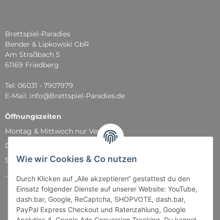
Brettspiel-Paradies
Bender & Lipkowski GbR
Am Straßbach 5
61169 Friedberg
Tel: 06031 - 7907979
E-Mail: info@Brettspiel-Paradies.de
Öffnungszeiten
Montag & Mittwoch nur Versand
Dienstag, Donnerstag und Freitag: 11:00 - 18:30 Uhr
Wie wir Cookies & Co nutzen
Samstag: 11:00 - 14:00 Uhr
...und natürlich während unserer Events
Durch Klicken auf „Alle akzeptieren“ gestattest du den
Einsatz folgender Dienste auf unserer Website: YouTube,
dash.bar, Google, ReCaptcha, SHOPVOTE, dash.bar,
PayPal Express Checkout und Ratenzahlung, Google
Analytics 4, Google Ads Conversion Tracking. Du kannst