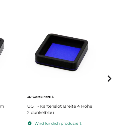
3D-GAMEPRINTS
3D-GAMEPRI
em
UGT - Kartenslot Breite 4 Höhe
UGT - Wint
2 dunkelblau
Charakter
Wird für dich produziert.
Wird fü