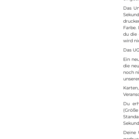
Das Un
Sekundä
drucke
Farbe.
du die
wird ni
Das UG
Ein ne
die ne
noch ni
unsere
Karten
Verans
Du erh
(Größe
Stand
Sekund
Deine 
gedruc