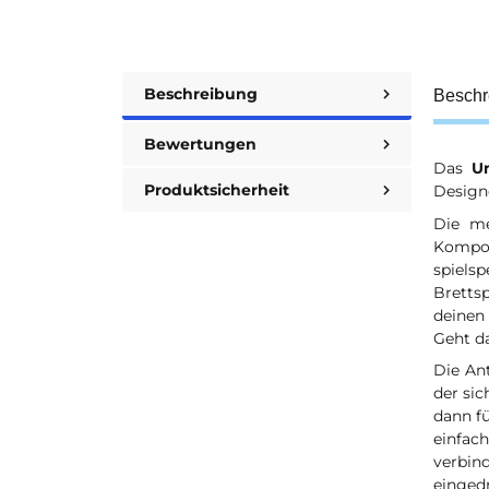
Beschreibung
Beschr
Bewertungen
Das
U
Produktsicherheit
Design
Die me
Kompon
spiels
Bretts
deinen
Geht da
Die An
der sic
dann fü
einfac
verbin
einged