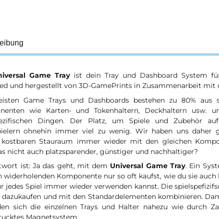
eibung
niversal Game Tray
ist dein Tray und Dashboard System f
ed und hergestellt von 3D-GamePrints in Zusammenarbeit mit 
isten Game Trays und Dashboards bestehen zu 80% aus s
enten wie Karten- und Tokenhaltern, Deckhaltern usw. 
pezifischen Dingen. Der Platz, um Spiele und Zubehör auf
pielern ohnehin immer viel zu wenig. Wir haben uns daher 
 kostbaren Stauraum immer wieder mit den gleichen Kompon
s nicht auch platzsparender, günstiger und nachhaltiger?
twort ist: Ja das geht, mit dem
Universal Game Tray
. Ein Sys
h widerholenden Komponente nur so oft kaufst, wie du sie auch 
r jedes Spiel immer wieder verwenden kannst. Die spielspefizif
h dazukaufen und mit den Standardelementen kombinieren. Dami
den sich die einzelnen Trays und Halter nahezu wie durch Z
rucktes Magnetsystem.