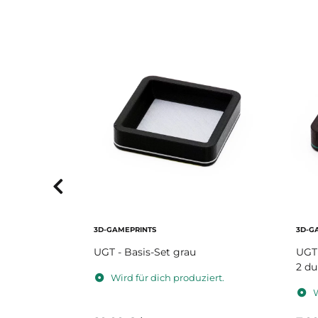
3D-GAMEPRINTS
3D-G
nk
UGT - Basis-Set grau
UGT 
2 du
iert.
Wird für dich produziert.
W