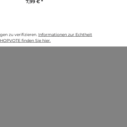
7,99 €
*
9,99 €
*
n zu verifizieren.
Informationen zur Echtheit
HOPVOTE finden Sie hier.