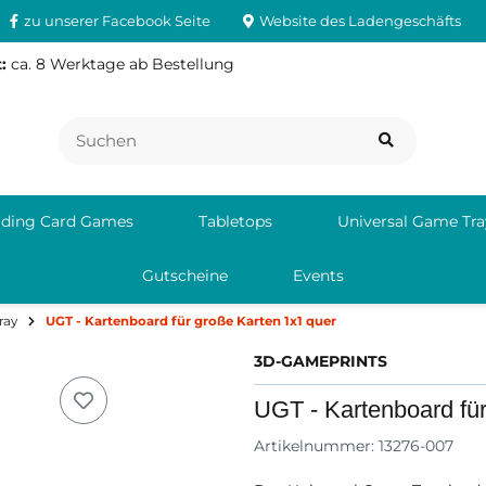
zu unserer Facebook Seite
Website des Ladengeschäfts
:
ca. 8 Werktage ab Bestellung
ading Card Games
Tabletops
Universal Game Tra
Gutscheine
Events
ray
UGT - Kartenboard für große Karten 1x1 quer
3D-GAMEPRINTS
UGT - Kartenboard für
Artikelnummer:
13276-007