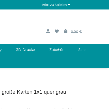
Infos zu Spielen
0,00 €
y
3D-Drucke
Zubehör
Sale
 große Karten 1x1 quer grau