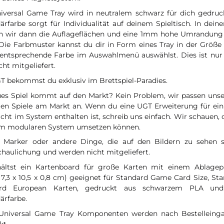
iversal Game Tray wird in neutralem schwarz für dich gedruck
rfarbe sorgt für Individualität auf deinem Spieltisch. In dein
n wir dann die Auflageflächen und eine 1mm hohe Umrandung 
 Die Farbmuster kannst du dir in Form eines Tray in der Größe
 entsprechende Farbe im Auswahlmenü auswählst. Dies ist nur
cht mitgeliefert.
T bekommst du exklusiv im Brettspiel-Paradies.
ues Spiel kommt auf den Markt? Kein Problem, wir passen uns
uen Spiele am Markt an. Wenn du eine UGT Erweiterung für ein 
cht im System enthalten ist, schreib uns einfach. Wir schauen, o
m modularen System umsetzen können.
, Marker oder andere Dinge, die auf den Bildern zu sehen s
chaulichung und werden nicht mitgeliefert.
ältst ein Kartenboard für große Karten mit einem Ablagep
 7,3 x 10,5 x 0,8 cm) geeignet für Standard Game Card Size, S
ard European Karten, gedruckt aus schwarzem PLA und
ärfarbe.
Universal Game Tray Komponenten werden nach Bestelleingan
kt.