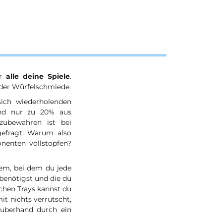
ür
alle deine Spiele
.
der Würfelschmiede.
ich wiederholenden
und nur zu 20% aus
zubewahren ist bei
gefragt: Warum also
enten vollstopfen?
tem, bei dem du jede
benötigst und die du
schen Trays kannst du
t nichts verrutscht,
auberhand durch ein