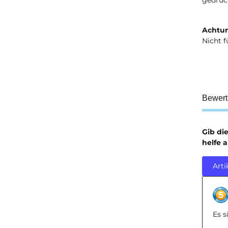
Achtun
Nicht f
Bewer
Gib di
helfe 
Arti
Es 