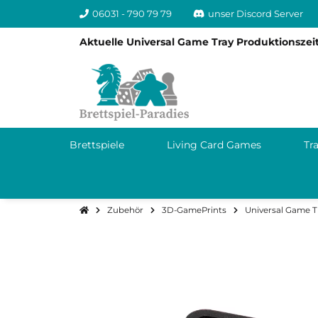
06031 - 790 79 79
unser Discord Server
Aktuelle Universal Game Tray Produktionszeit
Brettspiele
Living Card Games
Tr
Zubehör
3D-GamePrints
Universal Game T