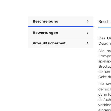
Beschreibung
Beschr
Bewertungen
Das
U
Produktsicherheit
Design
Die me
Kompon
spiels
Bretts
deinen
Geht da
Die An
der sic
dann fü
einfac
verbin
einged