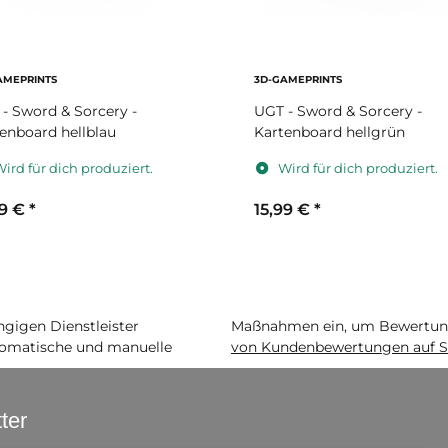
AMEPRINTS
3D-GAMEPRINTS
- Sword & Sorcery -
UGT - Sword & Sorcery -
enboard hellblau
Kartenboard hellgrün
ird für dich produziert.
Wird für dich produziert.
99 €
*
15,99 €
*
igen Dienstleister
Maßnahmen ein, um Bewertunge
matische und manuelle
von Kundenbewertungen auf S
ter