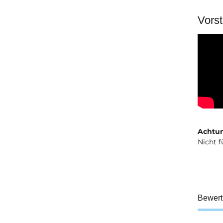
Vorst
Achtun
Nicht f
Bewer