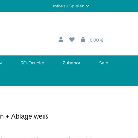
Infos zu Spielen
0,00 €
y
3D-Drucke
Zubehör
Sale
in + Ablage weiß