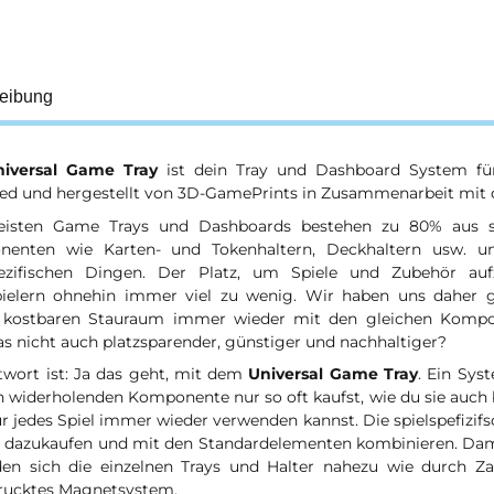
eibung
niversal Game Tray
ist dein Tray und Dashboard System f
ed und hergestellt von 3D-GamePrints in Zusammenarbeit mit 
isten Game Trays und Dashboards bestehen zu 80% aus s
enten wie Karten- und Tokenhaltern, Deckhaltern usw. 
pezifischen Dingen. Der Platz, um Spiele und Zubehör auf
pielern ohnehin immer viel zu wenig. Wir haben uns daher 
 kostbaren Stauraum immer wieder mit den gleichen Kompon
s nicht auch platzsparender, günstiger und nachhaltiger?
twort ist: Ja das geht, mit dem
Universal Game Tray
. Ein Sys
h widerholenden Komponente nur so oft kaufst, wie du sie auch 
r jedes Spiel immer wieder verwenden kannst. Die spielspefizif
h dazukaufen und mit den Standardelementen kombinieren. Dami
den sich die einzelnen Trays und Halter nahezu wie durch Z
rucktes Magnetsystem.