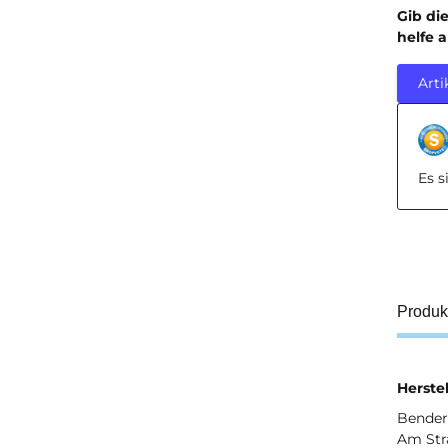
Gib di
helfe 
Arti
Es 
Produk
Herstel
Bender 
Am Str