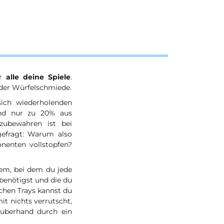
ür
alle deine Spiele
.
der Würfelschmiede.
ich wiederholenden
und nur zu 20% aus
zubewahren ist bei
gefragt: Warum also
enten vollstopfen?
tem, bei dem du jede
benötigst und die du
schen Trays kannst du
t nichts verrutscht,
auberhand durch ein