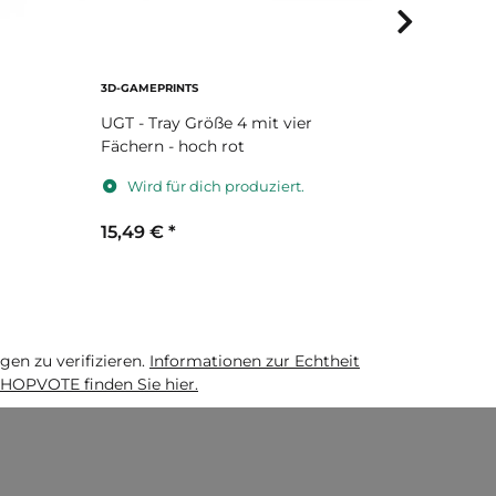
3D-GAMEPRINTS
3D-GAMEPRI
UGT - Tray Größe 4 mit vier
UGT - Swo
Fächern - hoch rot
Kartenboa
Wird für dich produziert.
Wird fü
15,49 €
*
15,99 €
*
n zu verifizieren.
Informationen zur Echtheit
HOPVOTE finden Sie hier.