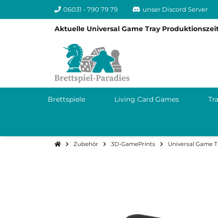
06031 - 790 79 79
unser Discord Server
Aktuelle Universal Game Tray Produktionszeit
Brettspiele
Living Card Games
Tr
Zubehör
3D-GamePrints
Universal Game T