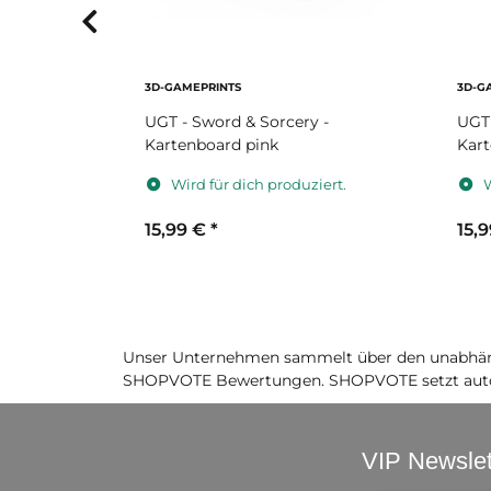
3D-GAMEPRINTS
3D-G
y -
UGT - Sword & Sorcery -
UGT 
Kartenboard pink
Kart
iert.
Wird für dich produziert.
W
15,99 €
*
15,
Unser Unternehmen sammelt über den unabhäng
SHOPVOTE Bewertungen. SHOPVOTE setzt auto
VIP Newslet