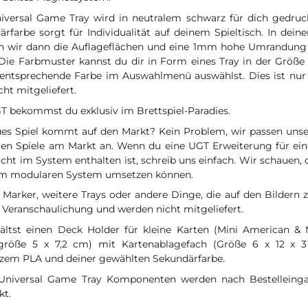
iversal Game Tray wird in neutralem schwarz für dich gedruck
rfarbe sorgt für Individualität auf deinem Spieltisch. In dein
n wir dann die Auflageflächen und eine 1mm hohe Umrandung 
 Die Farbmuster kannst du dir in Form eines Tray in der Größe
 entsprechende Farbe im Auswahlmenü auswählst. Dies ist nur
cht mitgeliefert.
T bekommst du exklusiv im Brettspiel-Paradies.
ues Spiel kommt auf den Markt? Kein Problem, wir passen uns
uen Spiele am Markt an. Wenn du eine UGT Erweiterung für ein 
cht im System enthalten ist, schreib uns einfach. Wir schauen, o
m modularen System umsetzen können.
 Marker, weitere Trays oder andere Dinge, die auf den Bildern 
 Veranschaulichung und werden nicht mitgeliefert.
ältst einen Deck Holder für kleine Karten (Mini American & 
größe 5 x 7,2 cm) mit Kartenablagefach (Größe 6 x 12 x 3
zem PLA und deiner gewählten Sekundärfarbe.
Universal Game Tray Komponenten werden nach Bestelleingan
kt.