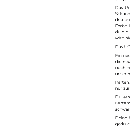
Das Un
Sekundä
drucke
Farbe.
du die
wird ni
Das UG
Ein ne
die ne
noch ni
unsere
Karten,
nur zur
Du erh
Karten
schwar
Deine 
gedruc