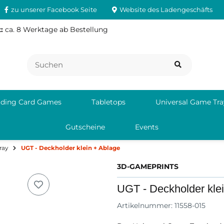
zu unserer Facebook Seite
Website des Ladengeschäfts
:
ca. 8 Werktage ab Bestellung
ading Card Games
Tabletops
Universal Game Tra
Gutscheine
Events
ray
UGT - Deckholder klein + Ablage
3D-GAMEPRINTS
UGT - Deckholder kle
Artikelnummer:
11558-015