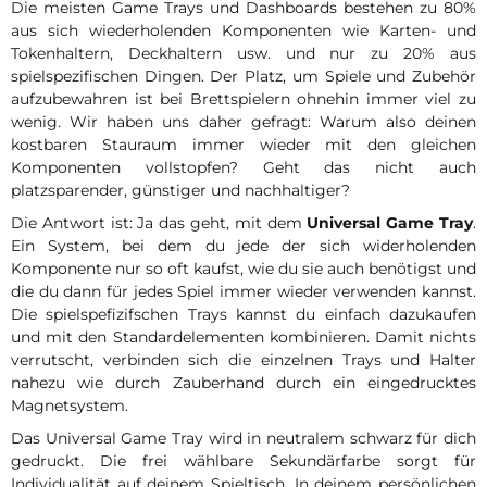
Die meisten Game Trays und Dashboards bestehen zu 80%
aus sich wiederholenden Komponenten wie Karten- und
Tokenhaltern, Deckhaltern usw. und nur zu 20% aus
spielspezifischen Dingen. Der Platz, um Spiele und Zubehör
aufzubewahren ist bei Brettspielern ohnehin immer viel zu
wenig. Wir haben uns daher gefragt: Warum also deinen
kostbaren Stauraum immer wieder mit den gleichen
Komponenten vollstopfen? Geht das nicht auch
platzsparender, günstiger und nachhaltiger?
Die Antwort ist: Ja das geht, mit dem
Universal Game Tray
.
Ein System, bei dem du jede der sich widerholenden
Komponente nur so oft kaufst, wie du sie auch benötigst und
die du dann für jedes Spiel immer wieder verwenden kannst.
Die spielspefizifschen Trays kannst du einfach dazukaufen
und mit den Standardelementen kombinieren. Damit nichts
verrutscht, verbinden sich die einzelnen Trays und Halter
nahezu wie durch Zauberhand durch ein eingedrucktes
Magnetsystem.
Das Universal Game Tray wird in neutralem schwarz für dich
gedruckt. Die frei wählbare Sekundärfarbe sorgt für
Individualität auf deinem Spieltisch. In deinem persönlichen