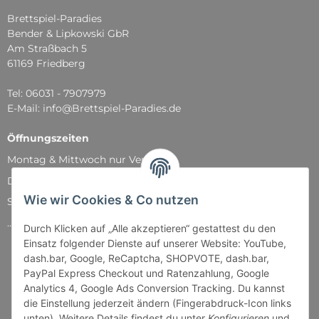
Brettspiel-Paradies
Bender & Lipkowski GbR
Am Straßbach 5
61169 Friedberg
Tel: 06031 - 7907979
E-Mail: info@Brettspiel-Paradies.de
Öffnungszeiten
Montag & Mittwoch nur Versand
Dienstag, Donnerstag und Freitag: 11:00 - 18:30 Uhr
Wie wir Cookies & Co nutzen
Samstag: 11:00 - 14:00 Uhr
...und natürlich während unserer Events
Durch Klicken auf „Alle akzeptieren“ gestattest du den
Einsatz folgender Dienste auf unserer Website: YouTube,
dash.bar, Google, ReCaptcha, SHOPVOTE, dash.bar,
PayPal Express Checkout und Ratenzahlung, Google
Analytics 4, Google Ads Conversion Tracking. Du kannst
die Einstellung jederzeit ändern (Fingerabdruck-Icon links
unten). Weitere Details findest du unter
Konfigurieren
und