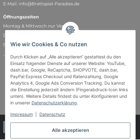
E-Mail: info@Brettspiel-Paradies.de
Öffnungszeiten
Montag & Mittwoch nur Versand
Dienstag, Donnerstag und Freitag: 11:00 - 18:30 Uhr
Wie wir Cookies & Co nutzen
Samstag: 11:00 - 14:00 Uhr
...und natürlich während unserer Events
Durch Klicken auf „Alle akzeptieren“ gestattest du den
Einsatz folgender Dienste auf unserer Website: YouTube,
dash.bar, Google, ReCaptcha, SHOPVOTE, dash.bar,
PayPal Express Checkout und Ratenzahlung, Google
Analytics 4, Google Ads Conversion Tracking. Du kannst
die Einstellung jederzeit ändern (Fingerabdruck-Icon links
unten). Weitere Details findest du unter
Konfigurieren
und
in unserer
Datenschutzerklärung
.
Impressum
|
Datenschutz
Vertrag widerrufen
Alle akzeptieren