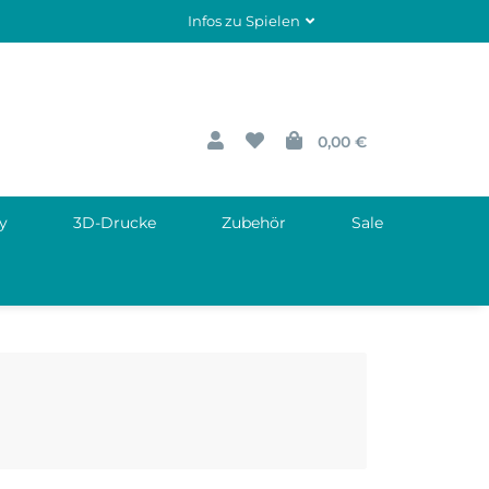
Infos zu Spielen
0,00 €
y
3D-Drucke
Zubehör
Sale