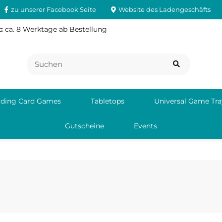
zu unserer Facebook Seite
Website des Ladengeschäfts
:
ca. 8 Werktage ab Bestellung
ading Card Games
Tabletops
Universal Game Tra
Gutscheine
Events