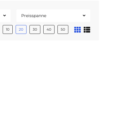
Preisspanne
10
20
30
40
50