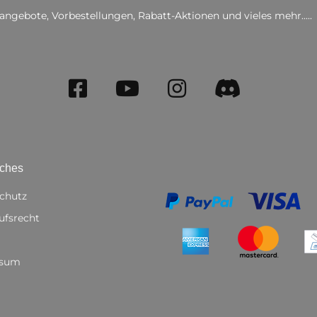
angebote, Vorbestellungen, Rabatt-Aktionen und vieles mehr.....
iches
chutz
ufsrecht
ssum