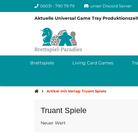
06031 - 790 79 79
unser Discord Server
Aktuelle Universal Game Tray Produktionszeit
Brettspiele
Living Card Games
Tr
Artikel mit Verlag: Truant Spiele
Truant Spiele
Neuer Wert