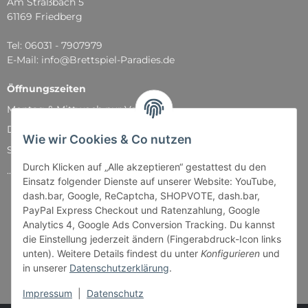
Am Straßbach 5
61169 Friedberg
Tel: 06031 - 7907979
E-Mail: info@Brettspiel-Paradies.de
Öffnungszeiten
Montag & Mittwoch nur Versand
Dienstag, Donnerstag und Freitag: 11:00 - 18:30 Uhr
Wie wir Cookies & Co nutzen
Samstag: 11:00 - 14:00 Uhr
Durch Klicken auf „Alle akzeptieren“ gestattest du den
...und natürlich während unserer Events
Einsatz folgender Dienste auf unserer Website: YouTube,
dash.bar, Google, ReCaptcha, SHOPVOTE, dash.bar,
PayPal Express Checkout und Ratenzahlung, Google
Analytics 4, Google Ads Conversion Tracking. Du kannst
die Einstellung jederzeit ändern (Fingerabdruck-Icon links
unten). Weitere Details findest du unter
Konfigurieren
und
in unserer
Datenschutzerklärung
.
Impressum
|
Datenschutz