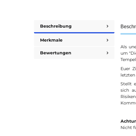
Beschreibung
Beschr
Merkmale
Als un
Bewertungen
um "Die
Tempel
Euer Zi
letzten
Stellt
sich a
Risike
Kommun
Achtun
Nicht f