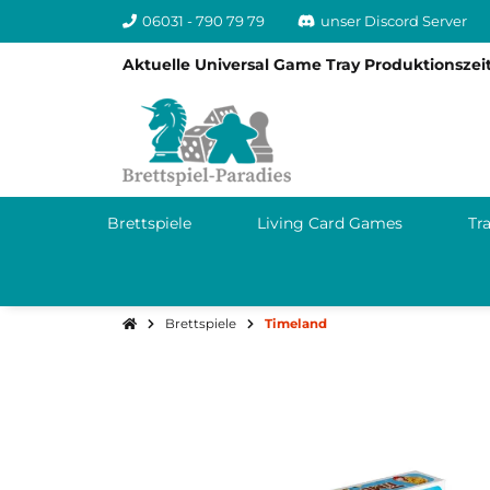
06031 - 790 79 79
unser Discord Server
Aktuelle Universal Game Tray Produktionszeit
Brettspiele
Living Card Games
Tr
Brettspiele
Timeland