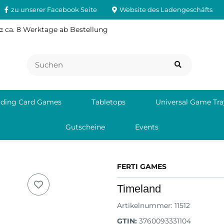
zu unserer Facebook Seite
Website des Ladengeschäfts
:
ca. 8 Werktage ab Bestellung
ading Card Games
Tabletops
Universal Game Tra
Gutscheine
Events
FERTI GAMES
Timeland
Artikelnummer:
11512
GTIN:
3760093331104