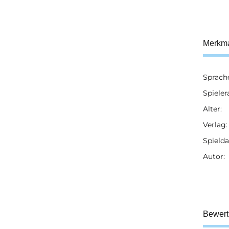
Merkm
Sprach
Prod
Wert
Spieler
Alter:
Verlag:
Spielda
Autor:
Bewer