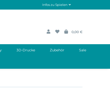
Infos zu Spielen
0,00 €
y
3D-Drucke
Zubehör
Sale