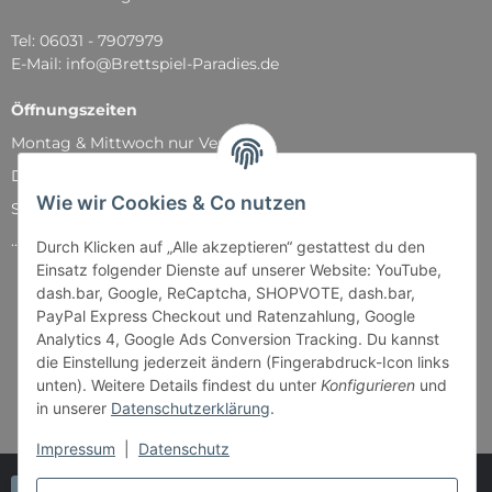
Tel: 06031 - 7907979
E-Mail: info@Brettspiel-Paradies.de
Öffnungszeiten
Montag & Mittwoch nur Versand
Dienstag, Donnerstag und Freitag: 11:00 - 18:30 Uhr
Wie wir Cookies & Co nutzen
Samstag: 11:00 - 14:00 Uhr
...und natürlich während unserer Events
Durch Klicken auf „Alle akzeptieren“ gestattest du den
Einsatz folgender Dienste auf unserer Website: YouTube,
dash.bar, Google, ReCaptcha, SHOPVOTE, dash.bar,
PayPal Express Checkout und Ratenzahlung, Google
Analytics 4, Google Ads Conversion Tracking. Du kannst
die Einstellung jederzeit ändern (Fingerabdruck-Icon links
unten). Weitere Details findest du unter
Konfigurieren
und
in unserer
Datenschutzerklärung
.
Impressum
|
Datenschutz