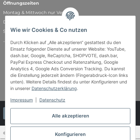
Öffnungszeiten
Montag & Mittwoch nur Versand
Dienstag, Donnerstag und Freitag: 11:00 - 18:30 Uhr
Wie wir Cookies & Co nutzen
Samstag: 11:00 - 14:00 Uhr
...und natürlich während unserer Events
Durch Klicken auf „Alle akzeptieren“ gestattest du den
Einsatz folgender Dienste auf unserer Website: YouTube,
dash.bar, Google, ReCaptcha, SHOPVOTE, dash.bar,
PayPal Express Checkout und Ratenzahlung, Google
Analytics 4, Google Ads Conversion Tracking. Du kannst
die Einstellung jederzeit ändern (Fingerabdruck-Icon links
unten). Weitere Details findest du unter
Konfigurieren
und
in unserer
Datenschutzerklärung
.
Impressum
|
Datenschutz
Vertrag widerrufen
Alle akzeptieren
© Bender & Lipkowski GbR - Brettspiel-Paradies
Konfigurieren