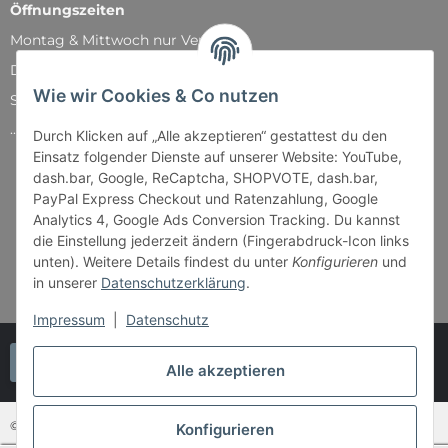
Öffnungszeiten
Montag & Mittwoch nur Versand
Dienstag, Donnerstag und Freitag: 11:00 - 18:30 Uhr
Wie wir Cookies & Co nutzen
Samstag: 11:00 - 14:00 Uhr
...und natürlich während unserer Events
Durch Klicken auf „Alle akzeptieren“ gestattest du den
Einsatz folgender Dienste auf unserer Website: YouTube,
dash.bar, Google, ReCaptcha, SHOPVOTE, dash.bar,
PayPal Express Checkout und Ratenzahlung, Google
Analytics 4, Google Ads Conversion Tracking. Du kannst
die Einstellung jederzeit ändern (Fingerabdruck-Icon links
unten). Weitere Details findest du unter
Konfigurieren
und
in unserer
Datenschutzerklärung
.
Impressum
|
Datenschutz
Vertrag widerrufen
Alle akzeptieren
© Bender & Lipkowski GbR - Brettspiel-Paradies
Konfigurieren