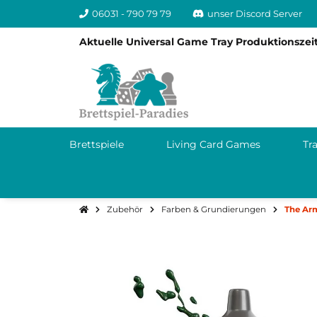
06031 - 790 79 79
unser Discord Server
Aktuelle Universal Game Tray Produktionszeit
Brettspiele
Living Card Games
Tr
Zubehör
Farben & Grundierungen
The Arm