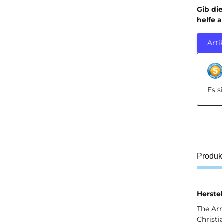
Gib di
helfe 
Arti
Es 
Produk
Herstel
The Ar
Christi