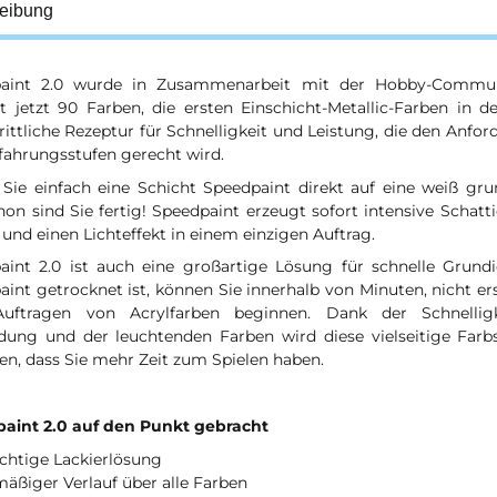
eibung
aint 2.0 wurde in Zusammenarbeit mit der Hobby-Commun
t jetzt 90 Farben, die ersten Einschicht-Metallic-Farben in 
rittliche Rezeptur für Schnelligkeit und Leistung, die den Anf
rfahrungsstufen gerecht wird.
 Sie einfach eine Schicht Speedpaint direkt auf eine weiß grun
on sind Sie fertig! Speedpaint erzeugt sofort intensive Schatt
und einen Lichteffekt in einem einzigen Auftrag.
aint 2.0 ist auch eine großartige Lösung für schnelle Grund
int getrocknet ist, können Sie innerhalb von Minuten, nicht er
ftragen von Acrylfarben beginnen. Dank der Schnelligk
ung und der leuchtenden Farben wird diese vielseitige Farbs
en, dass Sie mehr Zeit zum Spielen haben.
aint 2.0 auf den Punkt gebracht
ichtige Lackierlösung
äßiger Verlauf über alle Farben