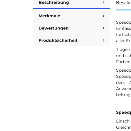
Beschreibung
Beschr
Merkmale
Speedp
Bewertungen
umfass
fortsch
Produktsicherheit
aller E
Tragen
und sch
Farben 
Speedp
Speedpa
dem Au
Anwend
beitrag
Speedp
Einsch
Gleichm