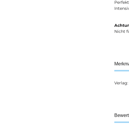
Perfekt
Intens
Achtun
Nicht f
Merkm
Verlag:
Prod
Wert
Bewer