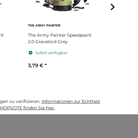
THE ARMY PAINTER
THE ARMY P
nt
The Army Painter Speedpaint
The Army 
2.0 Gravelord Grey
2.0 Noble 
Sofort verfügbar
Sofort 
3,79 €
*
3,79 €
*
n zu verifizieren.
Informationen zur Echtheit
HOPVOTE finden Sie hier.