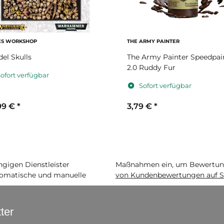
S WORKSHOP
THE ARMY PAINTER
del Skulls
The Army Painter Speedpai
2.0 Ruddy Fur
ofort verfügbar
Sofort verfügbar
99 €
*
3,79 €
*
igen Dienstleister
Maßnahmen ein, um Bewertunge
matische und manuelle
von Kundenbewertungen auf S
ter