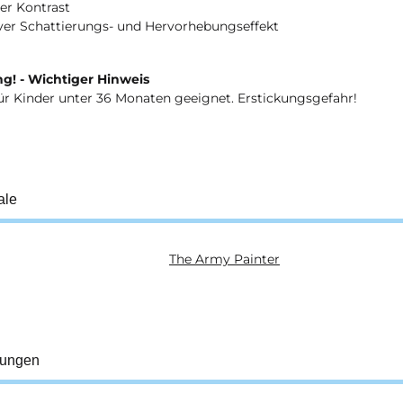
er Kontrast
iver Schattierungs- und Hervorhebungseffekt
g! - Wichtiger Hinweis
ür Kinder unter 36 Monaten geeignet. Erstickungsgefahr!
ale
The Army Painter
ukteigenschaft
tungen