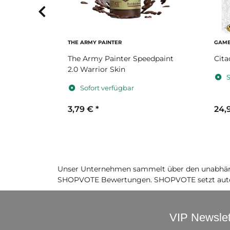
THE ARMY PAINTER
GAME
edpaint
The Army Painter Speedpaint
Cita
2.0 Warrior Skin
S
Sofort verfügbar
3,79 €
*
24,
Unser Unternehmen sammelt über den unabhäng
SHOPVOTE Bewertungen. SHOPVOTE setzt auto
VIP Newslet