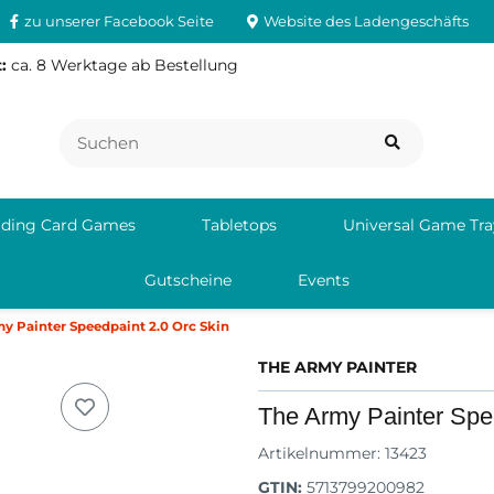
zu unserer Facebook Seite
Website des Ladengeschäfts
:
ca. 8 Werktage ab Bestellung
ading Card Games
Tabletops
Universal Game Tra
Gutscheine
Events
y Painter Speedpaint 2.0 Orc Skin
THE ARMY PAINTER
The Army Painter Spe
Artikelnummer:
13423
GTIN:
5713799200982