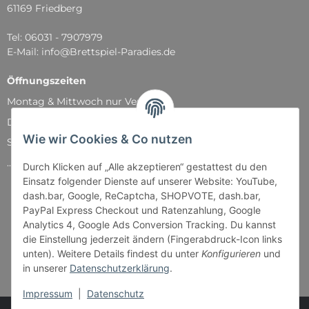
61169 Friedberg
Tel: 06031 - 7907979
E-Mail: info@Brettspiel-Paradies.de
Öffnungszeiten
Montag & Mittwoch nur Versand
Dienstag, Donnerstag und Freitag: 11:00 - 18:30 Uhr
Wie wir Cookies & Co nutzen
Samstag: 11:00 - 14:00 Uhr
...und natürlich während unserer Events
Durch Klicken auf „Alle akzeptieren“ gestattest du den
Einsatz folgender Dienste auf unserer Website: YouTube,
dash.bar, Google, ReCaptcha, SHOPVOTE, dash.bar,
PayPal Express Checkout und Ratenzahlung, Google
Analytics 4, Google Ads Conversion Tracking. Du kannst
die Einstellung jederzeit ändern (Fingerabdruck-Icon links
unten). Weitere Details findest du unter
Konfigurieren
und
in unserer
Datenschutzerklärung
.
Impressum
|
Datenschutz