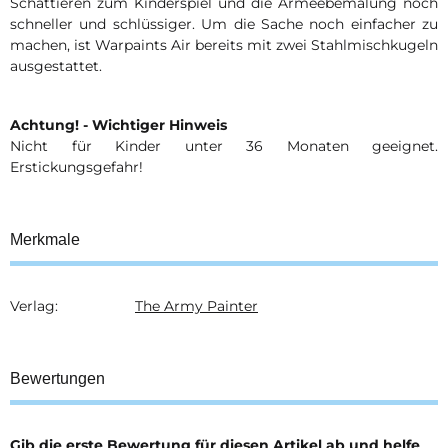
Schattieren zum Kinderspiel und die Armeebemalung noch
schneller und schlüssiger. Um die Sache noch einfacher zu
machen, ist Warpaints Air bereits mit zwei Stahlmischkugeln
ausgestattet.
Achtung! - Wichtiger Hinweis
Nicht für Kinder unter 36 Monaten geeignet.
Erstickungsgefahr!
Merkmale
Verlag:
The Army Painter
Produkteigenschaft
Wert
Bewertungen
Gib die erste Bewertung für diesen Artikel ab und helfe