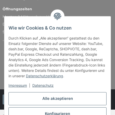
Öffnungszeiten
Montag & Mittwoch nur Versand
Dienstag, Donnerstag und Freitag: 11:00 - 18:30 Uhr
Wie wir Cookies & Co nutzen
Samstag: 11:00 - 14:00 Uhr
Durch Klicken auf „Alle akzeptieren“ gestattest du den
...und natürlich während unserer Events
Einsatz folgender Dienste auf unserer Website: YouTube,
dash.bar, Google, ReCaptcha, SHOPVOTE, dash.bar,
PayPal Express Checkout und Ratenzahlung, Google
Analytics 4, Google Ads Conversion Tracking. Du kannst
die Einstellung jederzeit ändern (Fingerabdruck-Icon links
unten). Weitere Details findest du unter
Konfigurieren
und
in unserer
Datenschutzerklärung
.
Impressum
|
Datenschutz
Alle akzeptieren
Vertrag widerrufen
Konfigurieren