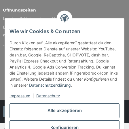
Öffnungszeiten
Montag & Mittwoch nur Versand
Dienstag, Donnerstag und Freitag: 11:00 - 18:30 Uhr
Wie wir Cookies & Co nutzen
Samstag: 11:00 - 14:00 Uhr
Durch Klicken auf „Alle akzeptieren“ gestattest du den
...und natürlich während unserer Events
Einsatz folgender Dienste auf unserer Website: YouTube,
dash.bar, Google, ReCaptcha, SHOPVOTE, dash.bar,
PayPal Express Checkout und Ratenzahlung, Google
Analytics 4, Google Ads Conversion Tracking. Du kannst
die Einstellung jederzeit ändern (Fingerabdruck-Icon links
unten). Weitere Details findest du unter
Konfigurieren
und
in unserer
Datenschutzerklärung
.
Impressum
|
Datenschutz
Alle akzeptieren
Vertrag widerrufen
Konfigurieren