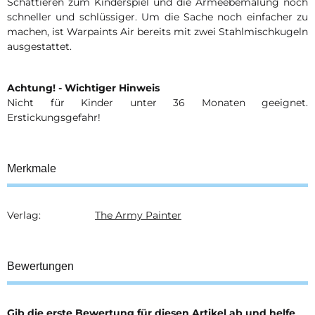
Schattieren zum Kinderspiel und die Armeebemalung noch
schneller und schlüssiger. Um die Sache noch einfacher zu
machen, ist Warpaints Air bereits mit zwei Stahlmischkugeln
ausgestattet.
Achtung! - Wichtiger Hinweis
Nicht für Kinder unter 36 Monaten geeignet.
Erstickungsgefahr!
Merkmale
Verlag:
The Army Painter
Produkteigenschaft
Wert
Bewertungen
Gib die erste Bewertung für diesen Artikel ab und helfe