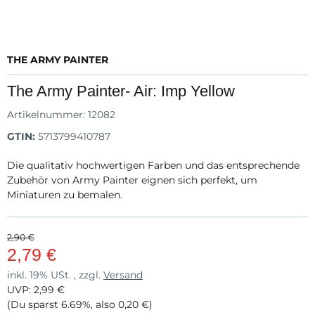
THE ARMY PAINTER
The Army Painter- Air: Imp Yellow
Artikelnummer:
12082
GTIN:
5713799410787
Die qualitativ hochwertigen Farben und das entsprechende
Zubehör von Army Painter eignen sich perfekt, um
Miniaturen zu bemalen.
2,90 €
2,79 €
inkl. 19% USt. , zzgl.
Versand
UVP
:
2,99 €
(Du sparst
6.69%
, also
0,20 €
)