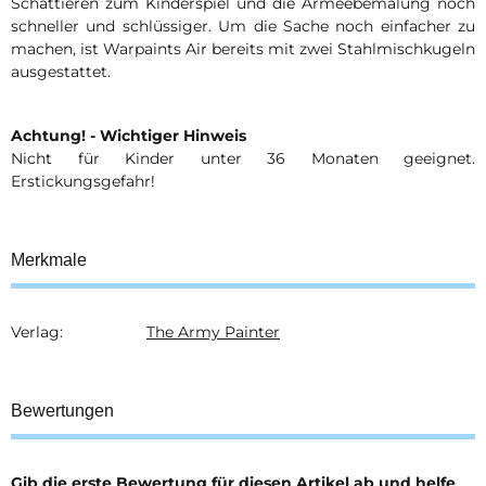
Schattieren zum Kinderspiel und die Armeebemalung noch
schneller und schlüssiger. Um die Sache noch einfacher zu
machen, ist Warpaints Air bereits mit zwei Stahlmischkugeln
ausgestattet.
Achtung! - Wichtiger Hinweis
Nicht für Kinder unter 36 Monaten geeignet.
Erstickungsgefahr!
Merkmale
Verlag:
The Army Painter
Produkteigenschaft
Wert
Bewertungen
Gib die erste Bewertung für diesen Artikel ab und helfe