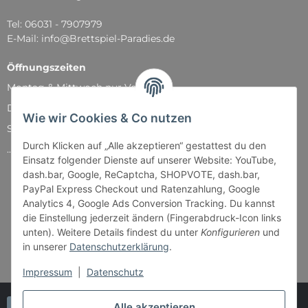
Tel: 06031 - 7907979
E-Mail: info@Brettspiel-Paradies.de
Öffnungszeiten
Montag & Mittwoch nur Versand
Dienstag, Donnerstag und Freitag: 11:00 - 18:30 Uhr
Wie wir Cookies & Co nutzen
Samstag: 11:00 - 14:00 Uhr
Durch Klicken auf „Alle akzeptieren“ gestattest du den
...und natürlich während unserer Events
Einsatz folgender Dienste auf unserer Website: YouTube,
dash.bar, Google, ReCaptcha, SHOPVOTE, dash.bar,
PayPal Express Checkout und Ratenzahlung, Google
Analytics 4, Google Ads Conversion Tracking. Du kannst
die Einstellung jederzeit ändern (Fingerabdruck-Icon links
unten). Weitere Details findest du unter
Konfigurieren
und
in unserer
Datenschutzerklärung
.
Impressum
|
Datenschutz
Alle akzeptieren