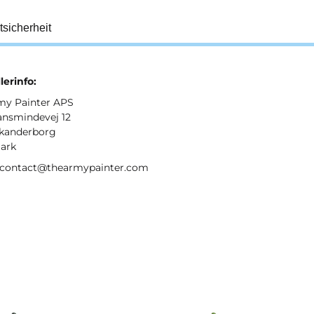
tsicherheit
lerinfo:
my Painter APS
ansmindevej 12
kanderborg
ark
: contact@thearmypainter.com