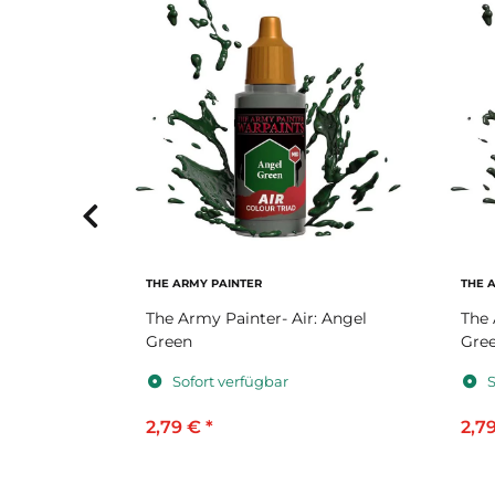
THE ARMY PAINTER
THE 
:
The Army Painter- Air: Angel
The 
Green
Gre
Sofort verfügbar
S
2,79 €
*
2,7