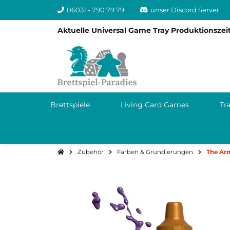
06031 - 790 79 79
unser Discord Server
Aktuelle Universal Game Tray Produktionszeit
Brettspiele
Living Card Games
Tr
Zubehör
Farben & Grundierungen
The Arm