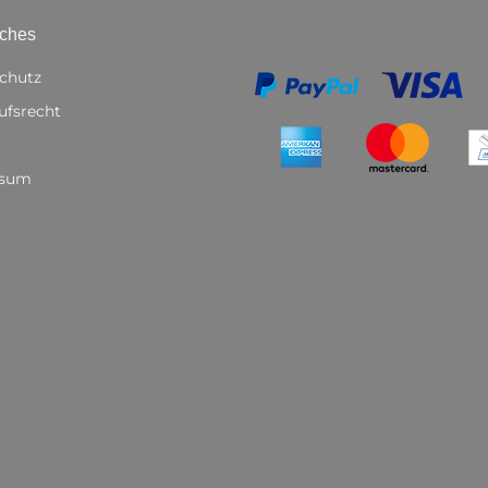
iches
chutz
ufsrecht
ssum