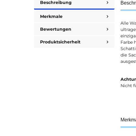
Beschreibung
Beschr
Merkmale
Alle Wa
Bewertungen
ultrag
einziga
Produktsicherheit
Farbe 
Schatt
die Sa
ausgest
Achtun
Nicht f
Merkm