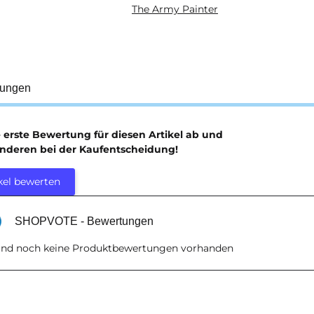
The Army Painter
ukteigenschaft
tungen
e erste Bewertung für diesen Artikel ab und
anderen bei der Kaufentscheidung!
kel bewerten
SHOPVOTE - Bewertungen
sind noch keine Produktbewertungen vorhanden