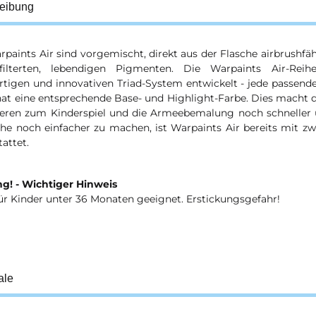
eibung
rpaints Air sind vorgemischt, direkt aus der Flasche airbrushf
efilterten, lebendigen Pigmenten. Die Warpaints Air-Re
rtigen und innovativen Triad-System entwickelt - jede passende
hat eine entsprechende Base- und Highlight-Farbe. Dies macht
ieren zum Kinderspiel und die Armeebemalung noch schneller 
che noch einfacher zu machen, ist Warpaints Air bereits mit z
attet.
g! - Wichtiger Hinweis
ür Kinder unter 36 Monaten geeignet. Erstickungsgefahr!
ale