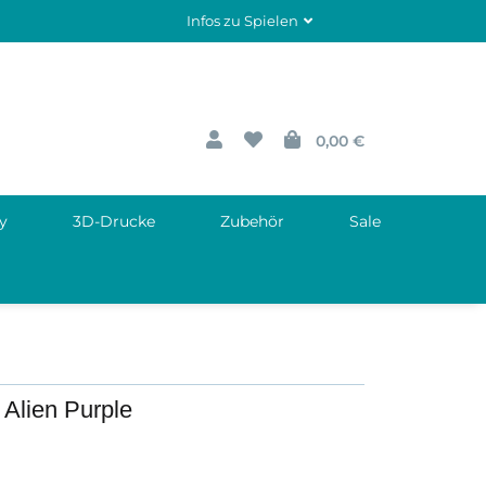
Infos zu Spielen
0,00 €
y
3D-Drucke
Zubehör
Sale
 Alien Purple