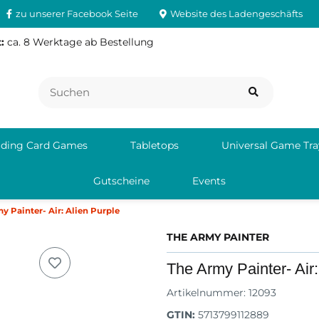
zu unserer Facebook Seite
Website des Ladengeschäfts
:
ca. 8 Werktage ab Bestellung
ading Card Games
Tabletops
Universal Game Tra
Gutscheine
Events
y Painter- Air: Alien Purple
THE ARMY PAINTER
The Army Painter- Air:
Artikelnummer:
12093
GTIN:
5713799112889