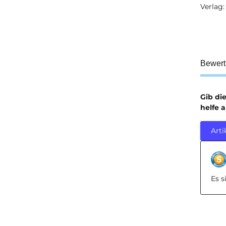
Verlag:
Prod
Wert
Bewer
Gib di
helfe 
Arti
Es 