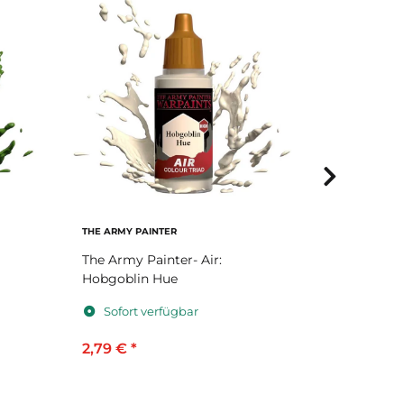
THE ARMY PAINTER
THE ARMY P
The Army Painter- Air:
The Army 
Hobgoblin Hue
Green
Sofort verfügbar
Sofort 
2,79 €
*
2,79 €
*