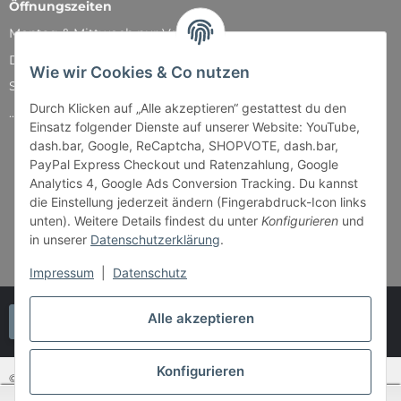
Öffnungszeiten
Montag & Mittwoch nur Versand
Dienstag, Donnerstag und Freitag: 11:00 - 18:30 Uhr
Wie wir Cookies & Co nutzen
Samstag: 11:00 - 14:00 Uhr
Durch Klicken auf „Alle akzeptieren“ gestattest du den
...und natürlich während unserer Events
Einsatz folgender Dienste auf unserer Website: YouTube,
dash.bar, Google, ReCaptcha, SHOPVOTE, dash.bar,
PayPal Express Checkout und Ratenzahlung, Google
Analytics 4, Google Ads Conversion Tracking. Du kannst
die Einstellung jederzeit ändern (Fingerabdruck-Icon links
unten). Weitere Details findest du unter
Konfigurieren
und
in unserer
Datenschutzerklärung
.
Impressum
|
Datenschutz
Alle akzeptieren
Vertrag widerrufen
Konfigurieren
© Bender & Lipkowski GbR - Brettspiel-Paradies
SEHR GUT
(4.87 / 5)