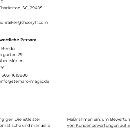
20
Charleston, SC, 29405
 jonraiker@theory11.com
wortliche Person:
 Bender
ergarten 29
Ober-Mörlen
ny
9 6031 1619880
: info@stemaro-magic.de
igen Dienstleister
Maßnahmen ein, um Bewertunge
matische und manuelle
von Kundenbewertungen auf S