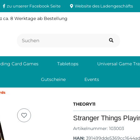
zu unserer Facebook Seite
Website des Ladengeschäfts
:
ca. 8 Werktage ab Bestellung
ading Card Games
Tabletops
Universal Game Tra
Gutscheine
Events
rds
THEORY11
Stranger Things Play
Artikelnummer:
103003
HAN:
391499dde5369cc1644ad