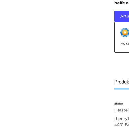
helfe 
Arti
Es 
Produk
###
Herstel
theory1
4401 Be