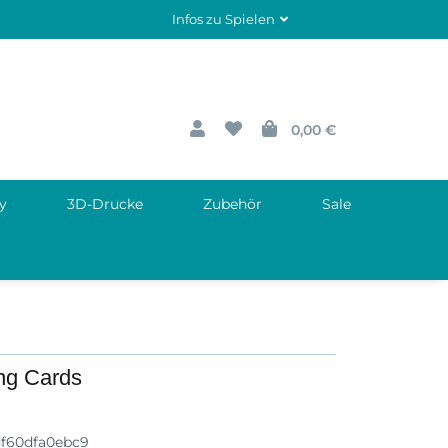
Infos zu Spielen
0,00 €
y
3D-Drucke
Zubehör
Sale
ing Cards
f60dfa0ebc9