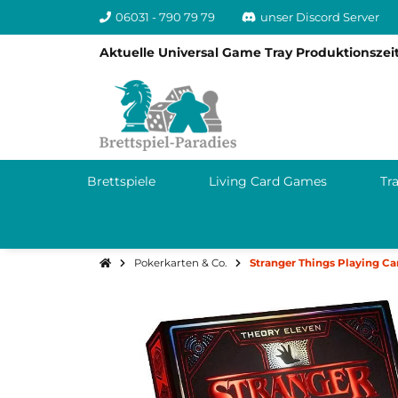
06031 - 790 79 79
unser Discord Server
Aktuelle Universal Game Tray Produktionszeit
Brettspiele
Living Card Games
Tr
Pokerkarten & Co.
Stranger Things Playing Ca