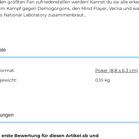
den größten Fan zufriedenstellen werden! Kannst du sie alle erk
im Kampf gegen Demogorgons, den Mind Flayer, Vecna und was
s National Laboratory zusammenbraut...
ale
format:
Poker (8,8 x 6,3 cm)
ukteigenschaft
gewicht:
0,10
kg
tungen
e erste Bewertung für diesen Artikel ab und