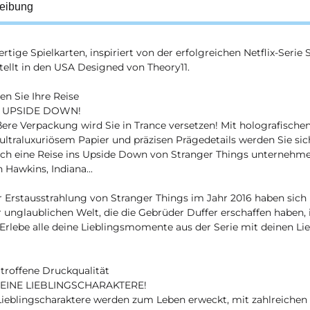
eibung
tige Spielkarten, inspiriert von der erfolgreichen Netflix-Serie 
ellt in den USA Designed von Theory11.
n Sie Ihre Reise
S UPSIDE DOWN!
ere Verpackung wird Sie in Trance versetzen! Mit holografische
 ultraluxuriösem Papier und präzisen Prägedetails werden Sie sic
ich eine Reise ins Upside Down von Stranger Things unternehme
 Hawkins, Indiana...
r Erstausstrahlung von Stranger Things im Jahr 2016 haben sich
 unglaublichen Welt, die die Gebrüder Duffer erschaffen haben,
 Erlebe alle deine Lieblingsmomente aus der Serie mit deinen Li
troffene Druckqualität
EINE LIEBLINGSCHARAKTERE!
Lieblingscharaktere werden zum Leben erweckt, mit zahlreichen 