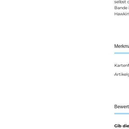
selbst 
Bande 
Hawkin
Merkm
Karten
Prod
Wert
Artikel
Bewer
Gib di