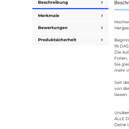
Beschreibung
Beschr
Merkmale
Hochwer
Bewertungen
Hergest
Produktsicherheit
Beginne
IN DA
Die äuß
Folien,
Sie gle
mehr in
Seit de
von der
lassen.
Unüber
ALLE D
Deine 