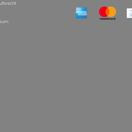
ufsrecht
ssum