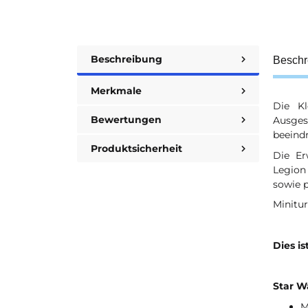
Beschreibung
Beschr
Merkmale
Die K
Bewertungen
Ausge
beeind
Produktsicherheit
Die Er
Legion
sowie 
Minitu
Dies is
Star W
M