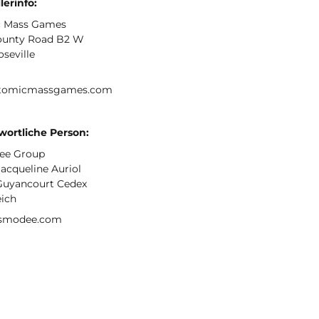
lerinfo:
 Mass Games
ounty Road B2 W
oseville
tomicmassgames.com
wortliche Person:
ee Group
Jacqueline Auriol
Guyancourt Cedex
eich
smodee.com