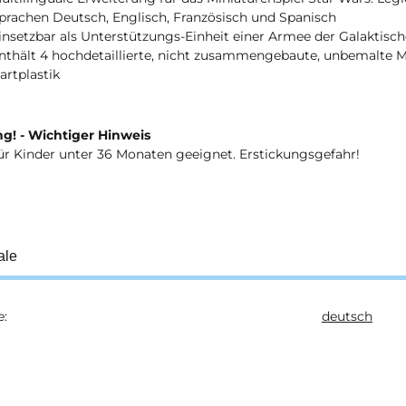
prachen Deutsch, Englisch, Französisch und Spanisch
insetzbar als Unterstützungs-Einheit einer Armee der Galaktisc
nthält 4 hochdetaillierte, nicht zusammengebaute, unbemalte M
artplastik
g! - Wichtiger Hinweis
ür Kinder unter 36 Monaten geeignet. Erstickungsgefahr!
ale
e:
deutsch
ukteigenschaft