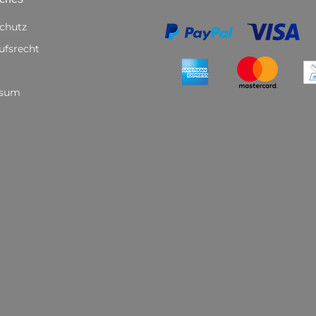
chutz
ufsrecht
ssum