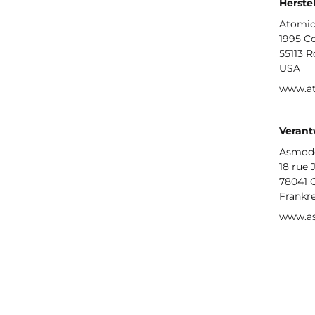
Herstel
Atomic
1995 C
55113 R
USA
www.a
Verant
Asmod
18 rue 
78041 
Frankr
www.a