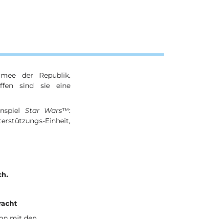
mee der Republik.
fen sind sie eine
enspiel
Star Wars
™:
rstützungs-Einheit,
ch.
racht
ion mit den