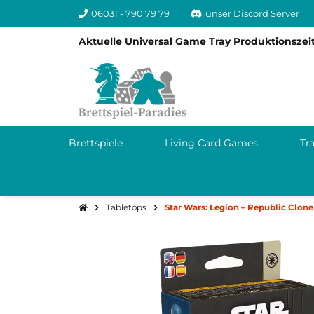
06031 - 790 79 79
unser Discord Server
Aktuelle Universal Game Tray Produktionszeit
Brettspiele
Living Card Games
Tr
Tabletops
Star Wars: Legion – Republic Cl