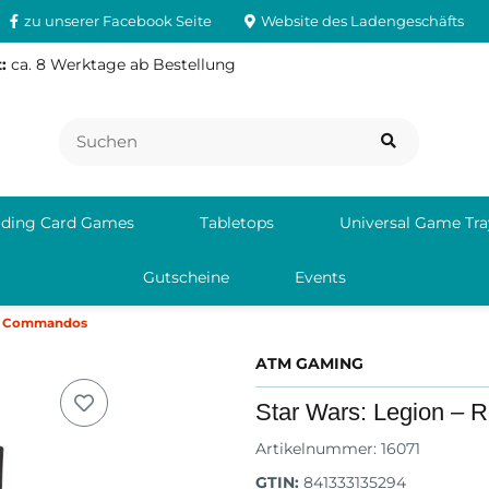
zu unserer Facebook Seite
Website des Ladengeschäfts
:
ca. 8 Werktage ab Bestellung
ading Card Games
Tabletops
Universal Game Tra
Gutscheine
Events
one Commandos
ATM GAMING
Star Wars: Legion –
Artikelnummer:
16071
GTIN:
841333135294