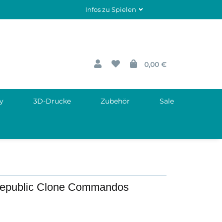
Infos zu Spielen
0,00 €
y
3D-Drucke
Zubehör
Sale
 Republic Clone Commandos