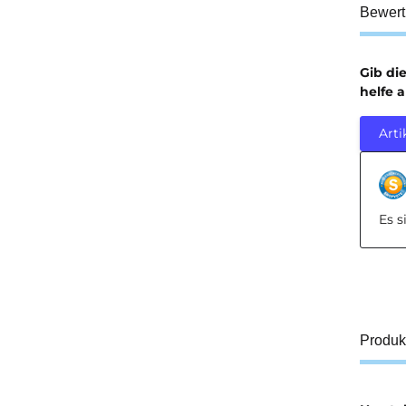
Bewer
Gib di
helfe 
Arti
Es 
Produk