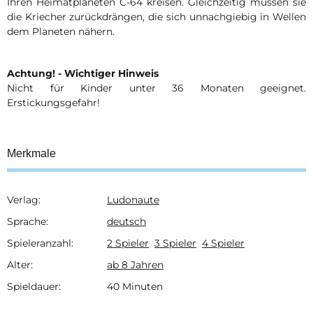
Ihren Heimatplaneten C-64 kreisen. Gleichzeitig müssen sie
die Kriecher zurückdrängen, die sich unnachgiebig in Wellen
dem Planeten nähern.
Achtung! - Wichtiger Hinweis
Nicht für Kinder unter 36 Monaten geeignet.
Erstickungsgefahr!
Merkmale
Verlag:
Ludonaute
Produkteigenschaft
Wert
Sprache:
deutsch
Spieleranzahl:
2 Spieler
3 Spieler
4 Spieler
Alter:
ab 8 Jahren
Spieldauer:
40 Minuten