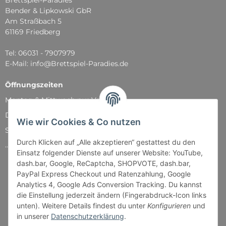
Brettspiel-Paradies
Bender & Lipkowski GbR
Am Straßbach 5
61169 Friedberg
Tel: 06031 - 7907979
E-Mail: info@Brettspiel-Paradies.de
Öffnungszeiten
Montag & Mittwoch nur Versand
Dienstag, Donnerstag und Freitag: 11:00 - 18:30 Uhr
Wie wir Cookies & Co nutzen
Samstag: 11:00 - 14:00 Uhr
Durch Klicken auf „Alle akzeptieren“ gestattest du den
...und natürlich während unserer Events
Einsatz folgender Dienste auf unserer Website: YouTube,
dash.bar, Google, ReCaptcha, SHOPVOTE, dash.bar,
PayPal Express Checkout und Ratenzahlung, Google
Analytics 4, Google Ads Conversion Tracking. Du kannst
die Einstellung jederzeit ändern (Fingerabdruck-Icon links
unten). Weitere Details findest du unter
Konfigurieren
und
in unserer
Datenschutzerklärung
.