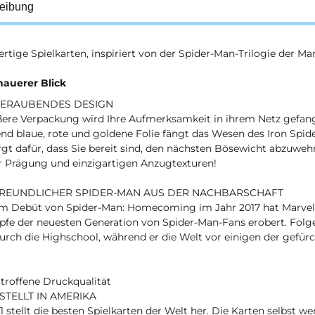
eibung
tige Spielkarten, inspiriert von der Spider-Man-Trilogie der Mar
nauerer Blick
ERAUBENDES DESIGN
ßere Verpackung wird Ihre Aufmerksamkeit in ihrem Netz gefang
nd blaue, rote und goldene Folie fängt das Wesen des Iron Spide
gt dafür, dass Sie bereit sind, den nächsten Bösewicht abzuwe
er Prägung und einzigartigen Anzugtexturen!
FREUNDLICHER SPIDER-MAN AUS DER NACHBARSCHAFT
em Debüt von Spider-Man: Homecoming im Jahr 2017 hat Marvel 
pfe der neuesten Generation von Spider-Man-Fans erobert. Folg
urch die Highschool, während er die Welt vor einigen der gefür
troffene Druckqualität
STELLT IN AMERIKA
1 stellt die besten Spielkarten der Welt her. Die Karten selbst w