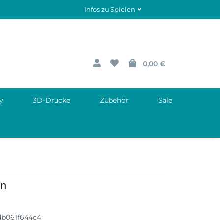
Infos zu Spielen
0,00 €
y
3D-Drucke
Zubehör
Sale
en
db061f644c4