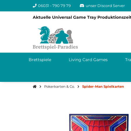
06031 - 790 79 79
unser Discord Server
Aktuelle Universal Game Tray Produktionszeit
Brettspiele
Living Card Games
Tr
Pokerkarten & Co.
Spider-Man Spielkarten