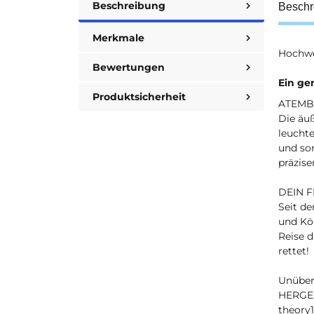
Beschreibung
Beschr
Merkmale
Hochwer
Bewertungen
Ein ge
Produktsicherheit
ATEMB
Die äu
leuchte
und sor
präzis
DEIN 
Seit d
und Kö
Reise d
rettet!
Unüber
HERGE
theory1