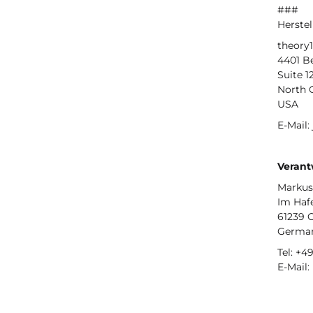
###
Herstel
theory1
4401 Be
Suite 1
North 
USA
E-Mail:
Verant
Markus
Im Haf
61239 
Germa
Tel: +4
E-Mail