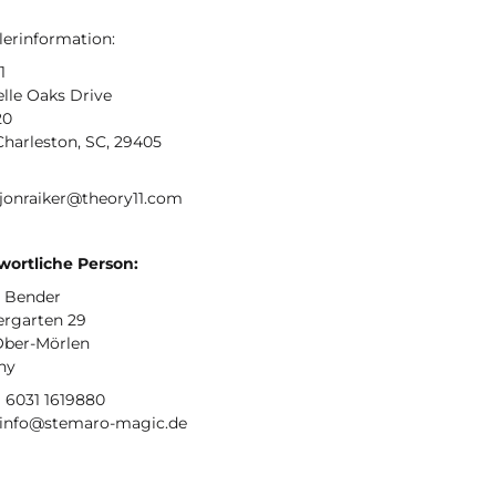
lerinformation:
1
lle Oaks Drive
20
Charleston, SC, 29405
 jonraiker@theory11.com
wortliche Person:
 Bender
ergarten 29
Ober-Mörlen
ny
9 6031 1619880
: info@stemaro-magic.de