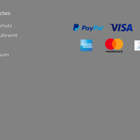
iches
chutz
ufsrecht
ssum