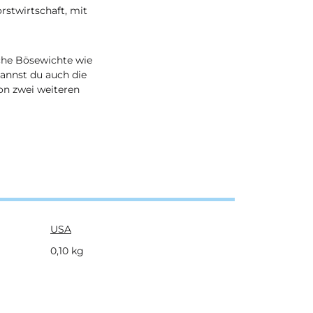
orstwirtschaft, mit
che Bösewichte wie
Kannst du auch die
on zwei weiteren
USA
0,10
kg