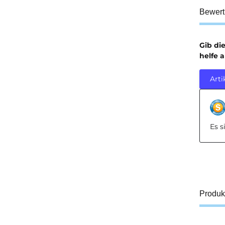
Bewer
Gib di
helfe 
Arti
Es 
Produk