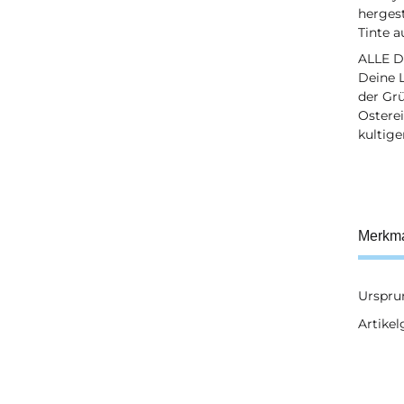
hergest
Tinte a
ALLE 
Deine 
der Grü
Ostere
kultige
Merkm
Urspru
Prod
Wert
Artikel