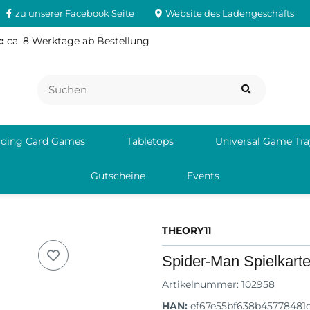
zu unserer Facebook Seite
Website des Ladengeschäfts
:
ca. 8 Werktage ab Bestellung
ading Card Games
Tabletops
Universal Game Tra
Gutscheine
Events
THEORY11
Spider-Man Spielkart
Artikelnummer:
102958
HAN:
ef67e55bf638b45778481