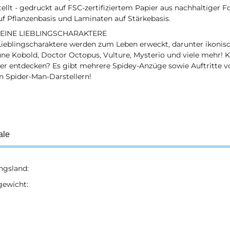
ellt - gedruckt auf FSC-zertifiziertem Papier aus nachhaltiger F
uf Pflanzenbasis und Laminaten auf Stärkebasis.
DEINE LIEBLINGSCHARAKTERE
Lieblingscharaktere werden zum Leben erweckt, darunter ikonis
ne Kobold, Doctor Octopus, Vulture, Mysterio und viele mehr! 
ier entdecken? Es gibt mehrere Spidey-Anzüge sowie Auftritte v
n Spider-Man-Darstellern!
ale
ngsland:
ukteigenschaft
gewicht: