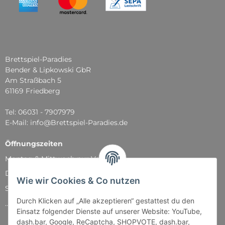
Brettspiel-Paradies
Bender & Lipkowski GbR
Am Straßbach 5
61169 Friedberg
Tel: 06031 - 7907979
E-Mail: info@Brettspiel-Paradies.de
Öffnungszeiten
Montag & Mittwoch nur Versand
Dienstag, Donnerstag und Freitag: 11:00 - 18:30 Uhr
Wie wir Cookies & Co nutzen
Samstag: 11:00 - 14:00 Uhr
Durch Klicken auf „Alle akzeptieren“ gestattest du den
...und natürlich während unserer Events
Einsatz folgender Dienste auf unserer Website: YouTube,
dash.bar, Google, ReCaptcha, SHOPVOTE, dash.bar,