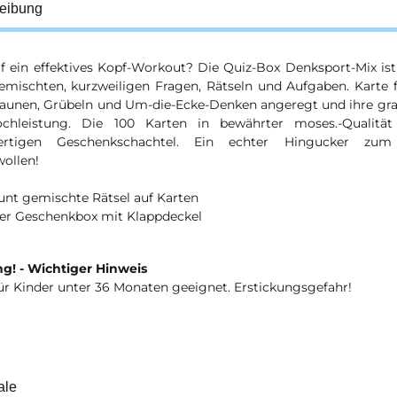
eibung
f ein effektives Kopf-Workout? Die Quiz-Box Denksport-Mix ist 
emischten, kurzweiligen Fragen, Rätseln und Aufgaben. Karte 
aunen, Grübeln und Um-die-Ecke-Denken angeregt und ihre grau
chleistung. Die 100 Karten in bewährter moses.-Qualit
ertigen Geschenkschachtel. Ein echter Hingucker zu
ollen!
unt gemischte Rätsel auf Karten
iner Geschenkbox mit Klappdeckel
g! - Wichtiger Hinweis
ür Kinder unter 36 Monaten geeignet. Erstickungsgefahr!
ale