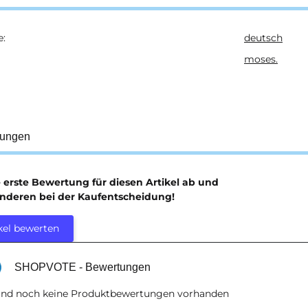
e:
deutsch
ukteigenschaft
moses.
tungen
e erste Bewertung für diesen Artikel ab und
anderen bei der Kaufentscheidung!
kel bewerten
SHOPVOTE - Bewertungen
sind noch keine Produktbewertungen vorhanden