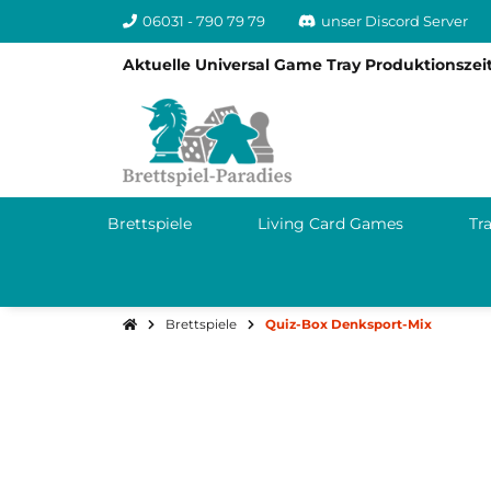
06031 - 790 79 79
unser Discord Server
Aktuelle Universal Game Tray Produktionszeit
Brettspiele
Living Card Games
Tr
Brettspiele
Quiz-Box Denksport-Mix