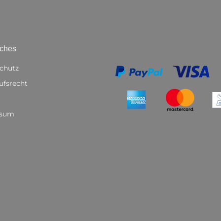
iches
chutz
ufsrecht
ssum