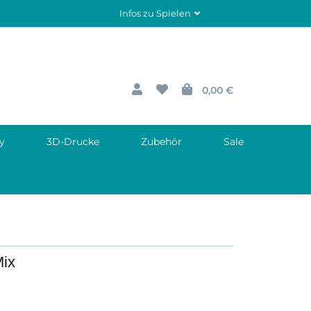
Infos zu Spielen
0,00 €
y
3D-Drucke
Zubehör
Sale
Mix