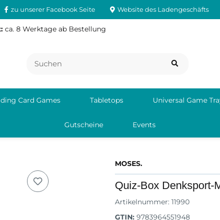
zu unserer Facebook Seite
Website des Ladengeschäfts
:
ca. 8 Werktage ab Bestellung
ading Card Games
Tabletops
Universal Game Tra
Gutscheine
Events
MOSES.
Quiz-Box Denksport-
Artikelnummer:
11990
GTIN:
9783964551948