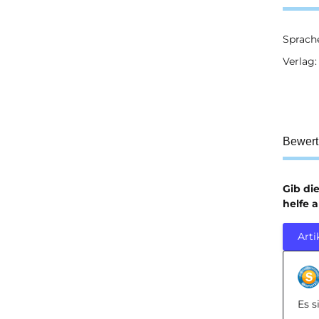
Sprach
Prod
Wert
Verlag:
Bewer
Gib di
helfe 
Arti
Es 