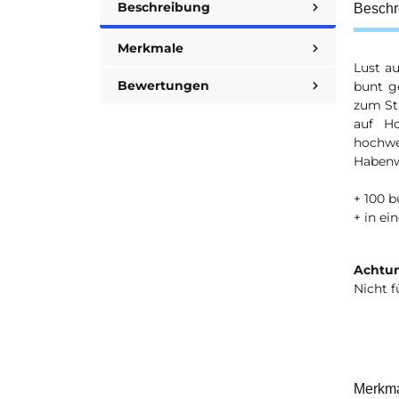
Beschreibung
Beschr
Merkmale
Lust au
Bewertungen
bunt g
zum St
auf Ho
hochw
Habenw
+ 100 b
+ in e
Achtun
Nicht f
Merkm