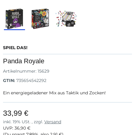
SPIEL DAS!
Panda Royale
Artikelnummer:
15629
GTIN:
735654542292
Ein energiegeladener Mix aus Taktik und Zocken!
33,99 €
inkl. 19% USt. , zzgl.
Versand
UVP
:
36,90 €
(Du sparst
7.89%
, also
2,91 €
)