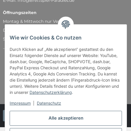
E-Mail: info@Brettspiel-Paradies.de
Öffnungszeiten
Montag & Mittwoch nur Versand
Dienstag, Donnerstag und Freitag: 11:00 - 18:30 Uhr
Wie wir Cookies & Co nutzen
Samstag: 11:00 - 14:00 Uhr
...und natürlich während unserer Events
Durch Klicken auf „Alle akzeptieren“ gestattest du den
Einsatz folgender Dienste auf unserer Website: YouTube,
dash.bar, Google, ReCaptcha, SHOPVOTE, dash.bar,
PayPal Express Checkout und Ratenzahlung, Google
Analytics 4, Google Ads Conversion Tracking. Du kannst
die Einstellung jederzeit ändern (Fingerabdruck-Icon links
unten). Weitere Details findest du unter
Konfigurieren
und
in unserer
Datenschutzerklärung
.
Impressum
|
Datenschutz
Vertrag widerrufen
Alle akzeptieren