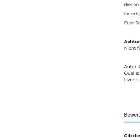
dienen 
Ihr erh
Euer St
Achtun
Nicht f
Autor: 
Quelle
Lizenz:
Bewer
Gib di