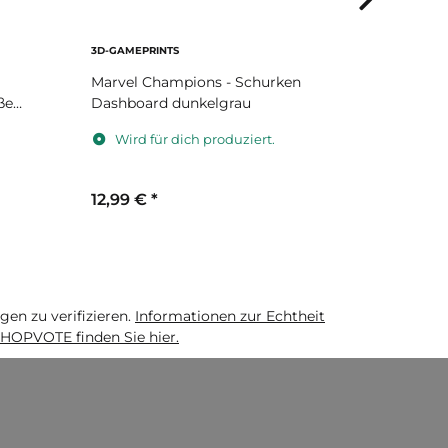
3D-GAMEPRINTS
3D-GAMEPRI
Marvel Champions - Schurken
Marvel Ch
ße
Dashboard dunkelgrau
Dashboard
Wird für dich produziert.
Wird fü
12,99 €
*
12,99 €
*
n zu verifizieren.
Informationen zur Echtheit
HOPVOTE finden Sie hier.