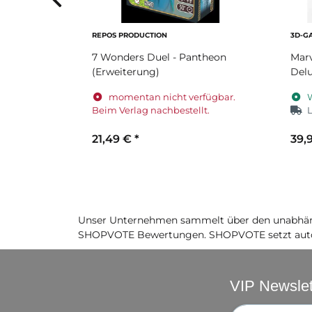
REPOS PRODUCTION
3D-G
r große
7 Wonders Duel - Pantheon
Marv
au
(Erweiterung)
Del
iert.
momentan nicht verfügbar.
W
Beim Verlag nachbestellt.
L
21,49 €
*
39,
Unser Unternehmen sammelt über den unabhäng
SHOPVOTE Bewertungen. SHOPVOTE setzt auto
VIP Newslet
Newsletter-Re