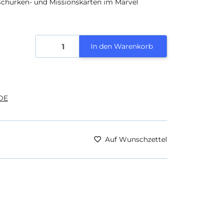
 Schurken- und Missionskarten im Marvel
In den Warenkorb
DE
Auf Wunschzettel