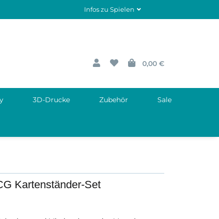
Infos zu Spielen
0,00 €
y
3D-Drucke
Zubehör
Sale
CG Kartenständer-Set