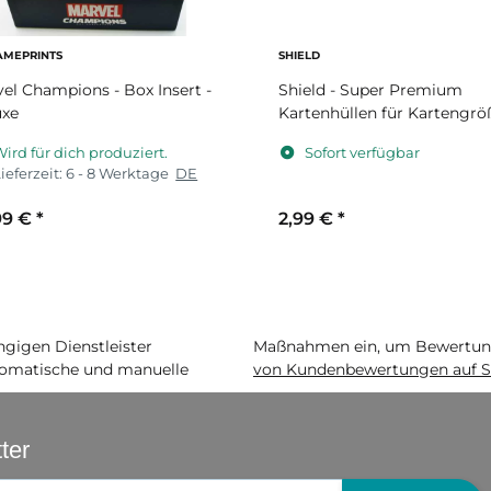
AMEPRINTS
SHIELD
el Champions - Box Insert -
Shield - Super Premium
uxe
Kartenhüllen für Kartengrö
63,5 x 88 mm
ird für dich produziert.
Sofort verfügbar
ieferzeit:
6 - 8 Werktage
DE
99 €
*
2,99 €
*
igen Dienstleister
Maßnahmen ein, um Bewertunge
matische und manuelle
von Kundenbewertungen auf S
ter
gistrierung