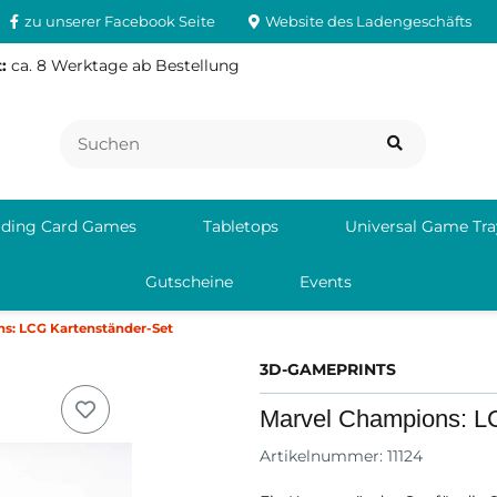
zu unserer Facebook Seite
Website des Ladengeschäfts
:
ca. 8 Werktage ab Bestellung
ading Card Games
Tabletops
Universal Game Tra
Gutscheine
Events
s: LCG Kartenständer-Set
3D-GAMEPRINTS
Marvel Champions: L
Artikelnummer:
11124