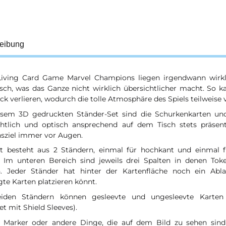
eibung
iving Card Game Marvel Champions liegen irgendwann wirkli
sch, was das Ganze nicht wirklich übersichtlicher macht. So 
ck verlieren, wodurch die tolle Atmosphäre des Spiels teilweise 
esem 3D gedruckten Ständer-Set sind die Schurkenkarten und
chtlich und optisch ansprechend auf dem Tisch stets präsen
nsziel immer vor Augen.
t besteht aus 2 Ständern, einmal für hochkant und einmal fü
. Im unteren Bereich sind jeweils drei Spalten in denen Tok
. Jeder Ständer hat hinter der Kartenfläche noch ein Abl
te Karten platzieren könnt.
iden Ständern können gesleevte und ungesleevte Karte
et mit Shield Sleeves).
, Marker oder andere Dinge, die auf dem Bild zu sehen sind 