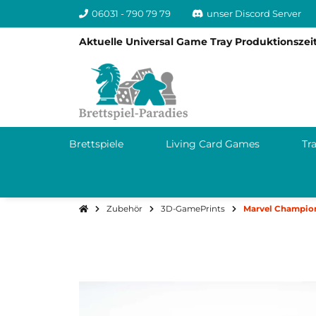
06031 - 790 79 79
unser Discord Server
Aktuelle Universal Game Tray Produktionszeit
Brettspiele
Living Card Games
Tr
Zubehör
3D-GamePrints
Marvel Champion