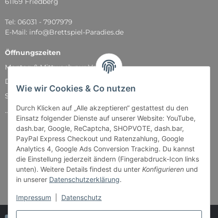
61169 Friedberg
Tel: 06031 - 7907979
E-Mail: info@Brettspiel-Paradies.de
Öffnungszeiten
Montag & Mittwoch nur Versand
Dienstag, Donnerstag und Freitag: 11:00 - 18:30 Uhr
Wie wir Cookies & Co nutzen
Samstag: 11:00 - 14:00 Uhr
Durch Klicken auf „Alle akzeptieren“ gestattest du den
...und natürlich während unserer Events
Einsatz folgender Dienste auf unserer Website: YouTube,
dash.bar, Google, ReCaptcha, SHOPVOTE, dash.bar,
PayPal Express Checkout und Ratenzahlung, Google
Analytics 4, Google Ads Conversion Tracking. Du kannst
die Einstellung jederzeit ändern (Fingerabdruck-Icon links
unten). Weitere Details findest du unter
Konfigurieren
und
in unserer
Datenschutzerklärung
.
Impressum
|
Datenschutz