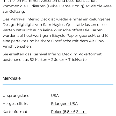
mit hellen Flammen versehen und besonders schön
kommen die Bildkarten (Bube, Dame, König) sowie die Asse
zur Geltung.
Das Karnival Inferno Deck ist wieder einmal ein gelungenes
Design-Highlight von Sam Hayles. Qualitativ lassen diese
Karten natürlich auch keine Wünsche offen! Die Karten
wurden auf hochwertigem Bicycle-Papier gedruckt und für
eine perfekte und haltbare Oberfläche mit dem Air Flow
Finish versehen.
Sie erhalten das Karnival Inferno Deck im Pokerformat
bestehend aus 52 Karten + 2 Joker + Trickkarte.
Merkmale
Ursprungsland:
USA
Produkteigenschaft
Wert
Hergestellt in:
Erlanger - USA
Kartenformat:
Poker (8,8 x 6,3 cm)