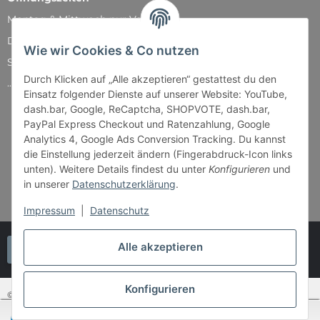
Montag & Mittwoch nur Versand
Dienstag, Donnerstag und Freitag: 11:00 - 18:30 Uhr
Wie wir Cookies & Co nutzen
Samstag: 11:00 - 14:00 Uhr
Durch Klicken auf „Alle akzeptieren“ gestattest du den
...und natürlich während unserer Events
Einsatz folgender Dienste auf unserer Website: YouTube,
dash.bar, Google, ReCaptcha, SHOPVOTE, dash.bar,
PayPal Express Checkout und Ratenzahlung, Google
Analytics 4, Google Ads Conversion Tracking. Du kannst
die Einstellung jederzeit ändern (Fingerabdruck-Icon links
unten). Weitere Details findest du unter
Konfigurieren
und
in unserer
Datenschutzerklärung
.
Impressum
|
Datenschutz
Alle akzeptieren
Vertrag widerrufen
Konfigurieren
© Bender & Lipkowski GbR - Brettspiel-Paradies
SEHR GUT
(4.87 / 5)
aus
37
Bewertungen bei: shopvote.de ⓘ