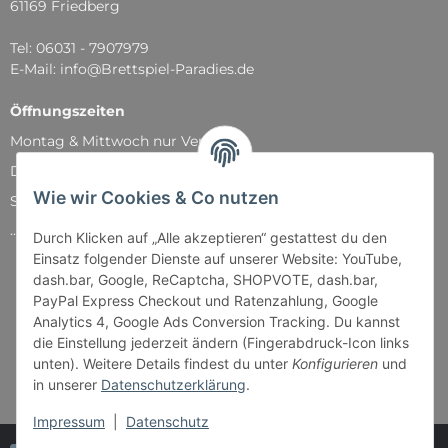
61169 Friedberg
Tel: 06031 - 7907979
E-Mail: info@Brettspiel-Paradies.de
Öffnungszeiten
Montag & Mittwoch nur Versand
Dienstag, Donnerstag und Freitag: 11:00 - 18:30 Uhr
Wie wir Cookies & Co nutzen
Samstag: 11:00 - 14:00 Uhr
...und natürlich während unserer Events
Durch Klicken auf „Alle akzeptieren“ gestattest du den
Einsatz folgender Dienste auf unserer Website: YouTube,
dash.bar, Google, ReCaptcha, SHOPVOTE, dash.bar,
PayPal Express Checkout und Ratenzahlung, Google
Analytics 4, Google Ads Conversion Tracking. Du kannst
die Einstellung jederzeit ändern (Fingerabdruck-Icon links
unten). Weitere Details findest du unter
Konfigurieren
und
in unserer
Datenschutzerklärung
.
Impressum
|
Datenschutz