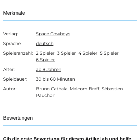
Merkmale
Verlag:
Space Cowboys
Produkteigenschaft
Wert
Sprache:
deutsch
Spieleranzahl:
2 Spieler
3 Spieler
4 Spieler
5 Spieler
6 Spieler
Alter:
ab 8 Jahren
Spieldauer:
30 bis 60 Minuten
Autor:
Bruno Cathala, Malcom Braff, Sébastien
Pauchon
Bewertungen
Gib die erste Bewertung für diesen Artikel ab und helfe