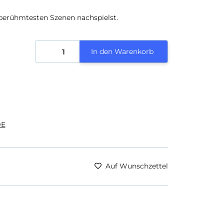
 berühmtesten Szenen nachspielst.
In den Warenkorb
E
Auf Wunschzettel