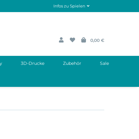
Infos zu Spielen
0,00 €
y
3D-Drucke
Zubehör
Sale