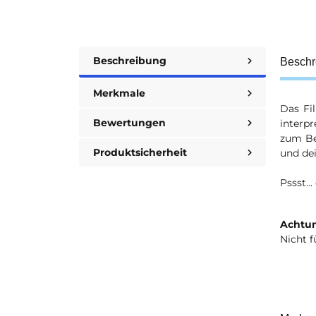
Beschreibung
Beschr
Merkmale
Das Fi
Bewertungen
interp
zum Bes
Produktsicherheit
und de
Pssst...
Achtun
Nicht f