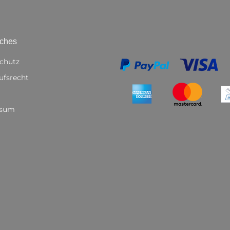
iches
chutz
ufsrecht
ssum