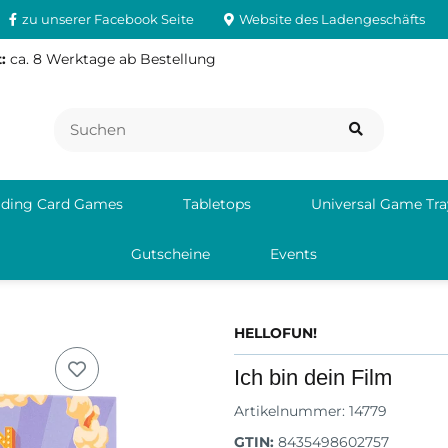
zu unserer Facebook Seite
Website des Ladengeschäfts
:
ca. 8 Werktage ab Bestellung
ading Card Games
Tabletops
Universal Game Tra
Gutscheine
Events
HELLOFUN!
Ich bin dein Film
Artikelnummer:
14779
GTIN:
8435498602757