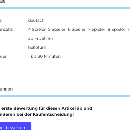
ale
e:
deutsch
ukteigenschaft
anzahl:
4 Spieler
5 Spieler
6 Spieler
7 Spieler
8 Spieler
m
ab 14 Jahren
hellofun!
uer:
1 bis 30 Minuten
tungen
e erste Bewertung für diesen Artikel ab und
anderen bei der Kaufentscheidung!
kel bewerten