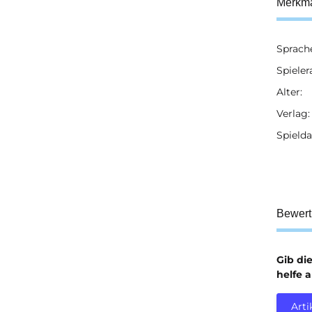
Merkm
Sprach
Prod
Wert
Spieler
Alter:
Verlag:
Spielda
Bewer
Gib di
helfe 
Arti