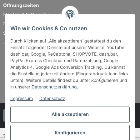
Öffnungszeiten
Montag & Mittwoch nur Versand
Dienstag, Donnerstag und Freitag: 11:00 - 18:30 Uhr
Wie wir Cookies & Co nutzen
Samstag: 11:00 - 14:00 Uhr
Durch Klicken auf „Alle akzeptieren“ gestattest du den
...und natürlich während unserer Events
Einsatz folgender Dienste auf unserer Website: YouTube,
dash.bar, Google, ReCaptcha, SHOPVOTE, dash.bar,
PayPal Express Checkout und Ratenzahlung, Google
Analytics 4, Google Ads Conversion Tracking. Du kannst
die Einstellung jederzeit ändern (Fingerabdruck-Icon links
unten). Weitere Details findest du unter
Konfigurieren
und
in unserer
Datenschutzerklärung
.
Impressum
|
Datenschutz
Alle akzeptieren
Vertrag widerrufen
Konfigurieren
© Bender & Lipkowski GbR - Brettspiel-Paradies