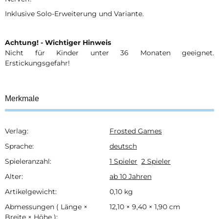
Inklusive Solo-Erweiterung und Variante.
Achtung! - Wichtiger Hinweis
Nicht für Kinder unter 36 Monaten geeignet.
Erstickungsgefahr!
Merkmale
Verlag:
Frosted Games
Produkteigenschaft
Wert
Sprache:
deutsch
Spieleranzahl:
1 Spieler
2 Spieler
Alter:
ab 10 Jahren
Artikelgewicht:
0,10
kg
Abmessungen ( Länge ×
12,10 × 9,40 × 1,90 cm
Breite × Höhe ):