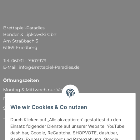
Brettspiel-Paradies
Bender & Lipkowski GbR
Am Straßbach 5
61169 Friedberg
Tel: 06031 - 7907979
E-Mail: info@Brettspiel-Paradies.de
Öffnungszeiten
Montag & Mittwoch nur Versand
Dienstag, Donnerstag und Freitag: 11:00 - 18:30 Uhr
Wie wir Cookies & Co nutzen
Samstag: 11:00 - 14:00 Uhr
...und natürlich während unserer Events
Durch Klicken auf „Alle akzeptieren“ gestattest du den
Einsatz folgender Dienste auf unserer Website: YouTube,
dash.bar, Google, ReCaptcha, SHOPVOTE, dash.bar,
PayPal Express Checkout und Ratenzahlung, Google