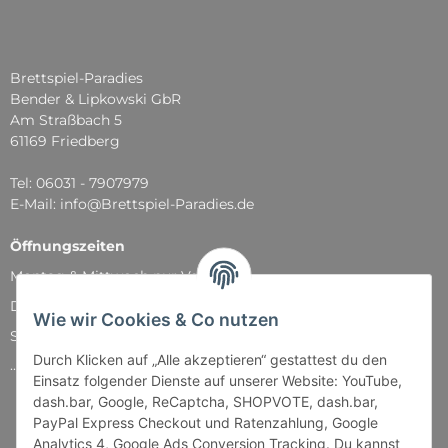
Brettspiel-Paradies
Bender & Lipkowski GbR
Am Straßbach 5
61169 Friedberg
Tel: 06031 - 7907979
E-Mail: info@Brettspiel-Paradies.de
Öffnungszeiten
Montag & Mittwoch nur Versand
Dienstag, Donnerstag und Freitag: 11:00 - 18:30 Uhr
Wie wir Cookies & Co nutzen
Samstag: 11:00 - 14:00 Uhr
Durch Klicken auf „Alle akzeptieren“ gestattest du den
...und natürlich während unserer Events
Einsatz folgender Dienste auf unserer Website: YouTube,
dash.bar, Google, ReCaptcha, SHOPVOTE, dash.bar,
PayPal Express Checkout und Ratenzahlung, Google
Analytics 4, Google Ads Conversion Tracking. Du kannst