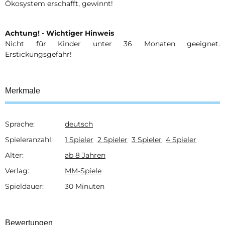
Ökosystem erschafft, gewinnt!
Achtung! - Wichtiger Hinweis
Nicht für Kinder unter 36 Monaten geeignet.
Erstickungsgefahr!
Merkmale
Sprache:
deutsch
Produkteigenschaft
Wert
Spieleranzahl:
1 Spieler
2 Spieler
3 Spieler
4 Spieler
Alter:
ab 8 Jahren
Verlag:
MM-Spiele
Spieldauer:
30 Minuten
Bewertungen