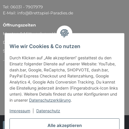
Tel: 06031 - 7907979
E-Mail: info@Brettspiel-Paradies.de
Öffnungszeiten
Montag & Mittwoch nur Versand
Dienstag, Donnerstag und Freitag: 11:00 - 18:30 Uhr
Wie wir Cookies & Co nutzen
Samstag: 11:00 - 14:00 Uhr
Durch Klicken auf „Alle akzeptieren“ gestattest du den
...und natürlich während unserer Events
Einsatz folgender Dienste auf unserer Website: YouTube,
dash.bar, Google, ReCaptcha, SHOPVOTE, dash.bar,
PayPal Express Checkout und Ratenzahlung, Google
Analytics 4, Google Ads Conversion Tracking. Du kannst
die Einstellung jederzeit ändern (Fingerabdruck-Icon links
unten). Weitere Details findest du unter
Konfigurieren
und
in unserer
Datenschutzerklärung
.
Impressum
|
Datenschutz
Alle akzeptieren
Vertrag widerrufen