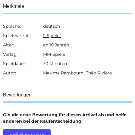
Merkmale
Sprache:
deutsch
Produkteigenschaft
Wert
Spieleranzahl:
2 Spieler
Alter:
ab 10 Jahren
Verlag:
MM-Spiele
Spieldauer:
30 Minuten
Autor:
Maxime Rambourg, Théo Rivière
Bewertungen
Gib die erste Bewertung für diesen Artikel ab und helfe
anderen bei der Kaufentscheidung!
Artikel bewerten