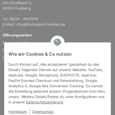
Am Straßbach 5
61169 Friedberg
Tel: 06031 - 7907979
E-Mail: info@Brettspiel-Paradies.de
Öffnungszeiten
Montag & Mittwoch nur Versand
Dienstag, Donnerstag und Freitag: 11:00 - 18:30 Uhr
Wie wir Cookies & Co nutzen
Samstag: 11:00 - 14:00 Uhr
Durch Klicken auf „Alle akzeptieren“ gestattest du den
...und natürlich während unserer Events
Einsatz folgender Dienste auf unserer Website: YouTube,
dash.bar, Google, ReCaptcha, SHOPVOTE, dash.bar,
PayPal Express Checkout und Ratenzahlung, Google
Analytics 4, Google Ads Conversion Tracking. Du kannst
die Einstellung jederzeit ändern (Fingerabdruck-Icon links
unten). Weitere Details findest du unter
Konfigurieren
und
in unserer
Datenschutzerklärung
.
Impressum
|
Datenschutz