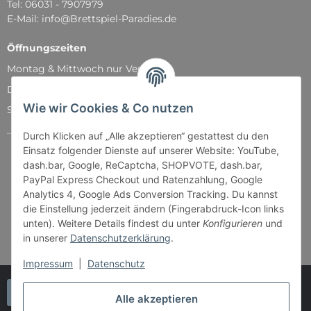
Tel: 06031 - 7907979
E-Mail: info@Brettspiel-Paradies.de
Öffnungszeiten
Montag & Mittwoch nur Versand
Dienstag, Donnerstag und Freitag: 11:00 - 18:30 Uhr
Wie wir Cookies & Co nutzen
Samstag: 11:00 - 14:00 Uhr
...und natürlich während unserer Events
Durch Klicken auf „Alle akzeptieren“ gestattest du den
Einsatz folgender Dienste auf unserer Website: YouTube,
dash.bar, Google, ReCaptcha, SHOPVOTE, dash.bar,
PayPal Express Checkout und Ratenzahlung, Google
Analytics 4, Google Ads Conversion Tracking. Du kannst
die Einstellung jederzeit ändern (Fingerabdruck-Icon links
unten). Weitere Details findest du unter
Konfigurieren
und
in unserer
Datenschutzerklärung
.
Impressum
|
Datenschutz
Vertrag widerrufen
Alle akzeptieren