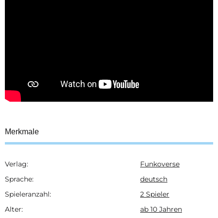
Merkmale
Verlag:
Funkoverse
Produkteigenschaft
Wert
Sprache:
deutsch
Spieleranzahl:
2 Spieler
Alter:
ab 10 Jahren