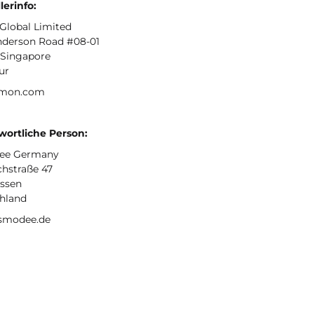
lerinfo:
lobal Limited
nderson Road #08-01
 Singapore
ur
mon.com
wortliche Person:
ee Germany
chstraße 47
Essen
hland
smodee.de