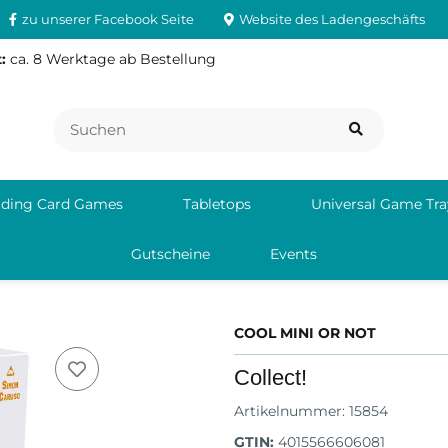
zu unserer Facebook Seite
Website des Ladengeschäfts
:
ca. 8 Werktage ab Bestellung
ading Card Games
Tabletops
Universal Game Tra
Gutscheine
Events
COOL MINI OR NOT
Collect!
Artikelnummer:
15854
GTIN:
4015566606081