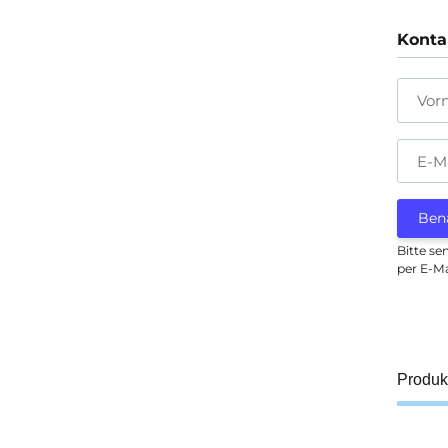
Konta
Vor
E-M
Ben
Bitte se
per E-Ma
Produk