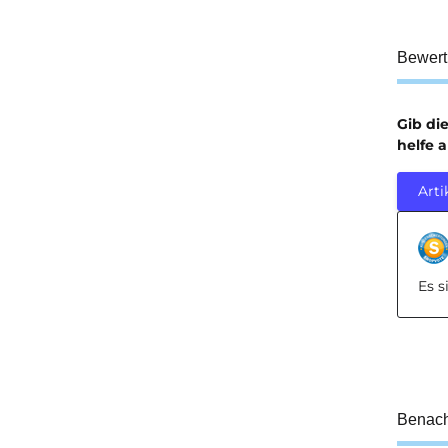
Bewer
Gib di
helfe 
Arti
Es 
Benach