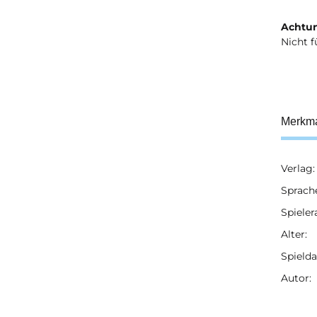
Achtun
Nicht f
Merkm
Verlag:
Prod
Wert
Sprach
Spieler
Alter:
Spielda
Autor: