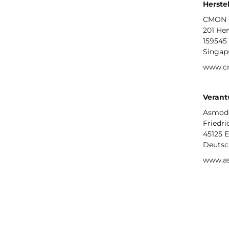
Herstel
CMON G
201 He
159545
Singap
www.c
Verant
Asmod
Friedri
45125 
Deutsc
www.a