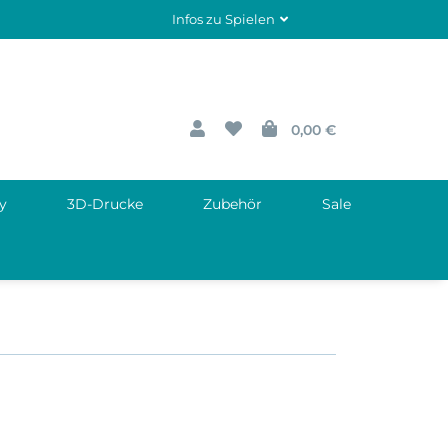
Infos zu Spielen
0,00 €
y
3D-Drucke
Zubehör
Sale