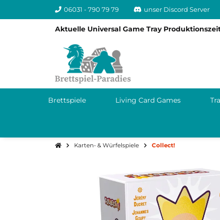
06031 - 790 79 79
unser Discord Server
Aktuelle Universal Game Tray Produktionszeit
Brettspiele
Living Card Games
Tr
Karten- & Würfelspiele
Collect!