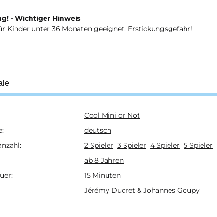
g! - Wichtiger Hinweis
ür Kinder unter 36 Monaten geeignet. Erstickungsgefahr!
ale
Cool Mini or Not
ukteigenschaft
e:
deutsch
anzahl:
2 Spieler
3 Spieler
4 Spieler
5 Spieler
ab 8 Jahren
uer:
15 Minuten
Jérémy Ducret & Johannes Goupy