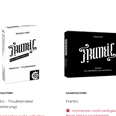
FACTORY
GAMEFACTORY
tic - Troublemaker
Frantic
eiterung)
momentan nicht verfügba
Beim Verlag nachbestellt.