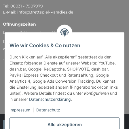
Tel: 06031 - 7907979
E-Mail: info@Brettspiel-Paradies.de
Öffnungszeiten
Montag & Mittwoch nur Versand
Dienstag, Donnerstag und Freitag: 11:00 - 18:30 Uhr
Wie wir Cookies & Co nutzen
Samstag: 11:00 - 14:00 Uhr
Durch Klicken auf „Alle akzeptieren“ gestattest du den
...und natürlich während unserer Events
Einsatz folgender Dienste auf unserer Website: YouTube,
dash.bar, Google, ReCaptcha, SHOPVOTE, dash.bar,
PayPal Express Checkout und Ratenzahlung, Google
Analytics 4, Google Ads Conversion Tracking. Du kannst
die Einstellung jederzeit ändern (Fingerabdruck-Icon links
unten). Weitere Details findest du unter
Konfigurieren
und
in unserer
Datenschutzerklärung
.
Impressum
|
Datenschutz
Alle akzeptieren
Vertrag widerrufen