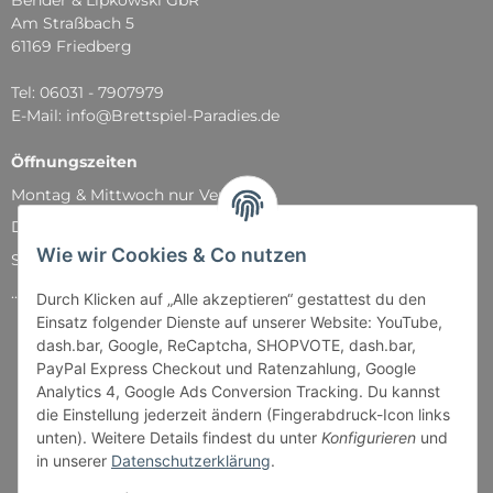
Am Straßbach 5
61169 Friedberg
Tel: 06031 - 7907979
E-Mail: info@Brettspiel-Paradies.de
Öffnungszeiten
Montag & Mittwoch nur Versand
Dienstag, Donnerstag und Freitag: 11:00 - 18:30 Uhr
Wie wir Cookies & Co nutzen
Samstag: 11:00 - 14:00 Uhr
...und natürlich während unserer Events
Durch Klicken auf „Alle akzeptieren“ gestattest du den
Einsatz folgender Dienste auf unserer Website: YouTube,
dash.bar, Google, ReCaptcha, SHOPVOTE, dash.bar,
PayPal Express Checkout und Ratenzahlung, Google
Analytics 4, Google Ads Conversion Tracking. Du kannst
die Einstellung jederzeit ändern (Fingerabdruck-Icon links
unten). Weitere Details findest du unter
Konfigurieren
und
in unserer
Datenschutzerklärung
.