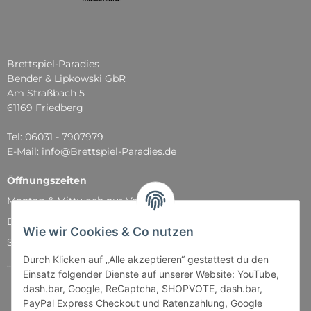
Brettspiel-Paradies
Bender & Lipkowski GbR
Am Straßbach 5
61169 Friedberg
Tel: 06031 - 7907979
E-Mail: info@Brettspiel-Paradies.de
Öffnungszeiten
Montag & Mittwoch nur Versand
Dienstag, Donnerstag und Freitag: 11:00 - 18:30 Uhr
Wie wir Cookies & Co nutzen
Samstag: 11:00 - 14:00 Uhr
Durch Klicken auf „Alle akzeptieren“ gestattest du den
...und natürlich während unserer Events
Einsatz folgender Dienste auf unserer Website: YouTube,
dash.bar, Google, ReCaptcha, SHOPVOTE, dash.bar,
PayPal Express Checkout und Ratenzahlung, Google