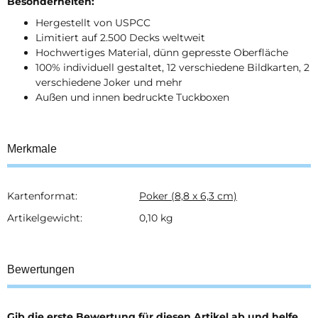
Besonderheiten:
Hergestellt von USPCC
Limitiert auf 2.500 Decks weltweit
Hochwertiges Material, dünn gepresste Oberfläche
100% individuell gestaltet, 12 verschiedene Bildkarten, 2
verschiedene Joker und mehr
Außen und innen bedruckte Tuckboxen
Merkmale
Kartenformat:
Poker (8,8 x 6,3 cm)
Produkteigenschaft
Wert
Artikelgewicht:
0,10
kg
Bewertungen
Gib die erste Bewertung für diesen Artikel ab und helfe