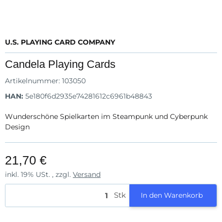
U.S. PLAYING CARD COMPANY
Candela Playing Cards
Artikelnummer:
103050
HAN:
5e180f6d2935e74281612c6961b48843
Wunderschöne Spielkarten im Steampunk und Cyberpunk
Design
21,70 €
inkl. 19% USt. , zzgl.
Versand
Stk
In den Warenkorb