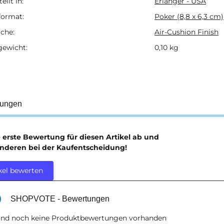
ellt in:
Erlanger - USA
format:
Poker (8,8 x 6,3 cm)
che:
Air-Cushion Finish
gewicht:
0,10
kg
tungen
e erste Bewertung für diesen Artikel ab und
anderen bei der Kaufentscheidung!
kel bewerten
SHOPVOTE - Bewertungen
sind noch keine Produktbewertungen vorhanden