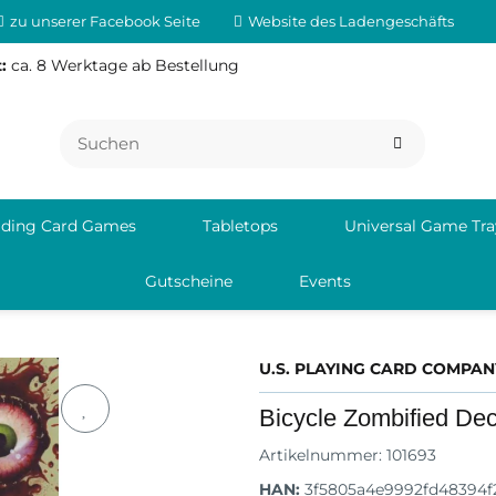
zu unserer Facebook Seite
Website des Ladengeschäfts
:
ca. 8 Werktage ab Bestellung
ading Card Games
Tabletops
Universal Game Tra
Gutscheine
Events
U.S. PLAYING CARD COMPAN
Bicycle Zombified De
Artikelnummer:
101693
HAN:
3f5805a4e9992fd48394f