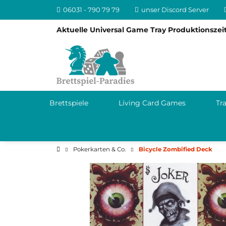
06031 - 790 79 79
unser Discord Server
Aktuelle Universal Game Tray Produktionszeit
Brettspiele
Living Card Games
Tr
Pokerkarten & Co.
Bicycle Zombified Deck