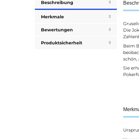
Beschreibung
Beschr
Merkmale
Grusel
Bewertungen
Die Jo
Zahlenk
Produktsicherheit
Beim Bl
beobach
schön, 
Sie erh
Pokerf
Merkm
Urspru
Prod
Wert