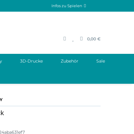
Infos zu Spielen
0,00 €
y
3D-Drucke
Zubehör
Sale
Y
ck
24aba631ef7