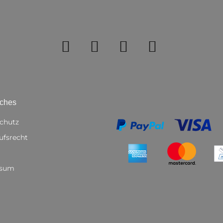
iches
chutz
ufsrecht
ssum