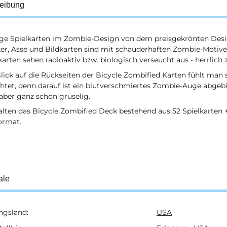
eibung
ige Spielkarten im Zombie-Design von dem preisgekrönten Desig
ker, Asse und Bildkarten sind mit schauderhaften Zombie-Motive
arten sehen radioaktiv bzw. biologisch verseucht aus - herrlich 
ick auf die Rückseiten der Bicycle Zombified Karten fühlt man s
tet, denn darauf ist ein blutverschmiertes Zombie-Auge abgebil
aber ganz schön gruselig.
alten das Bicycle Zombified Deck bestehend aus 52 Spielkarten 
ormat.
ale
ngsland:
USA
ukteigenschaft