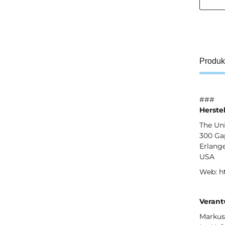
Produk
###
Herste
The Un
300 Ga
Erlange
USA
Web: h
Verant
Markus