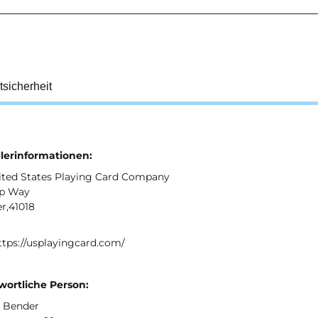
tsicherheit
llerinformationen:
ited States Playing Card Company
p Way
r,41018
ttps://usplayingcard.com/
wortliche Person:
 Bender