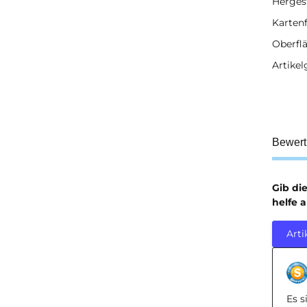
Hergest
Karten
Oberflä
Artikel
Bewer
Gib di
helfe 
Arti
Es 