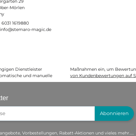
ergarten 29
Ober-Mörlen
ny
9 6031 1619880
: info@stemaro-magic.de
igen Dienstleister
Maßnahmen ein, um Bewertunge
matische und manuelle
von Kundenbewertungen auf S
ter
gistrierung
Abonnieren
angebote, Vorbestellungen, Rabatt-Aktionen und vieles mehr.....