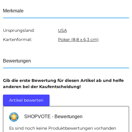
Merkmale
Ursprungsland:
USA
Produkteigenschaft
Wert
Kartenformat:
Poker (8,8 x 6,3 cm)
Bewertungen
Gib die erste Bewertung für diesen Artikel ab und helfe
anderen bei der Kaufentscheidung!
Artikel bewerten
SHOPVOTE - Bewertungen
Es sind noch keine Produktbewertungen vorhanden