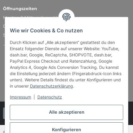
Öffnungszeiten
Montag & Mittwoch nur Versand
Dienstag, Donnerstag und Freitag: 11:00 - 18:30 Uhr
Wie wir Cookies & Co nutzen
Samstag: 11:00 - 14:00 Uhr
Durch Klicken auf „Alle akzeptieren“ gestattest du den
...und natürlich während unserer Events
Einsatz folgender Dienste auf unserer Website: YouTube,
dash.bar, Google, ReCaptcha, SHOPVOTE, dash.bar,
PayPal Express Checkout und Ratenzahlung, Google
Analytics 4, Google Ads Conversion Tracking. Du kannst
die Einstellung jederzeit ändern (Fingerabdruck-Icon links
unten). Weitere Details findest du unter
Konfigurieren
und
in unserer
Datenschutzerklärung
.
Impressum
|
Datenschutz
Alle akzeptieren
Vertrag widerrufen
Konfigurieren
© Bender & Lipkowski GbR - Brettspiel-Paradies